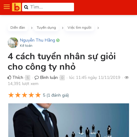
Diễn đàn
Tuyển dụng
Việc tìm người
Nguyễn Thu Hằng
Kế toán
4 cách tuyển nhân sự giỏi
cho công ty nhỏ
Thích
Bình luận
lúc 11:45 ngày 11/11/2019
5
0
●
●
●
14,391 lượt xem
★
★
★
★
★
5
(
1
đánh giá)