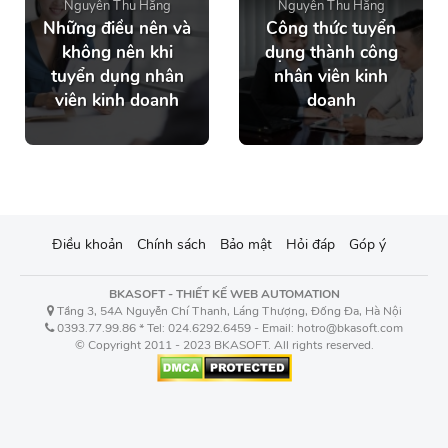
Nguyễn Thu Hằng
Nguyễn Thu Hằng
Những điều nên và
Công thức tuyển
không nên khi
dụng thành công
tuyển dụng nhân
nhân viên kinh
viên kinh doanh
doanh
Điều khoản
Chính sách
Bảo mật
Hỏi đáp
Góp ý
BKASOFT - THIẾT KẾ WEB AUTOMATION
Tầng 3, 54A Nguyễn Chí Thanh, Láng Thượng, Đống Đa, Hà Nội
0393.77.99.86 * Tel: 024.6292.6459 - Email: hotro@bkasoft.com
© Copyright 2011 - 2023 BKASOFT. All rights reserved.