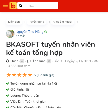
Diễn đàn
Tuyển dụng
Việc tìm người
Nguyễn Thu Hằng
Kế toán
BKASOFT tuyển nhân viên
kế toán tổng hợp
Thích
Bình luận
lúc 9:51 ngày 7/11/2019
4
0
●
●
●
13,358 lượt xem
★
★
★
★
★
5
(
1
đánh giá)
Tuyển dụng nhân sự tại Hà Nội
Giới tính: Nữ
Lương: Thỏa thuận
Việc làm: Toàn thời gian
Cấp bậc: Chuyên viên - Nhân viên