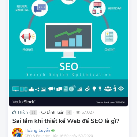
Thích
Bình luận
57,027
11
4
●
●
Sai lầm khi thiết kế Web để SEO là gì?
Hoàng Luyến
CEO & Founder
-
lúc 16:59 ngày 5/4/2020