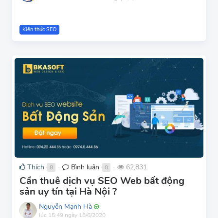
Kiến thức SEO
Thích
Bình luận
62,831
8
0
●
●
Cần thuê dịch vụ SEO Web bất động
sản uy tín tại Hà Nội ?
Nguyễn Mạnh Hà
lúc 15:49 ngày 18/6/2020