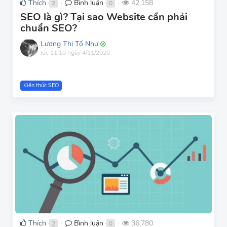
Thích
Bình luận
42,158
2
0
●
●
SEO là gì? Tại sao Website cần phải
chuẩn SEO?
Lương Thị Tố Như
lúc 11:10 ngày 4/11/2020
Kiến thức SEO
Thích
Bình luận
36,780
2
0
●
●