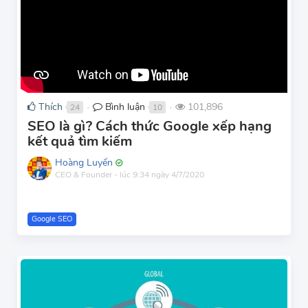
Thích
Bình luận
101,896
24
10
●
●
SEO là gì? Cách thức Google xếp hạng
kết quả tìm kiếm
Hoàng Luyến
CEO & Founder
-
lúc 9:34 ngày 4/7/2020
Google SEO