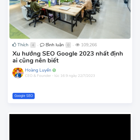
Thích
Bình luận
109,266
4
0
●
●
Xu hướng SEO Google 2023 nhất định
ai cũng nên biết
Hoàng Luyến
CEO & Founder
-
lúc 16:9 ngày 22/7/2023
Google SEO