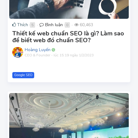
Thích
Bình luận
60,463
5
0
●
●
Thiết kế web chuẩn SEO là gì? Làm sao
để biết web đó chuẩn SEO?
Hoàng Luyến
CEO & Founder
-
lúc 15:19 ngày 1/2/2023
Google SEO