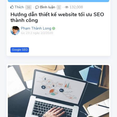
Thích
Bình luận
132,008
36
1
●
●
Hướng dẫn thiết kế website tối ưu SEO
thành công
Phạm Thành Long
lúc 23:2 ngày 2/2/2020
Google SEO