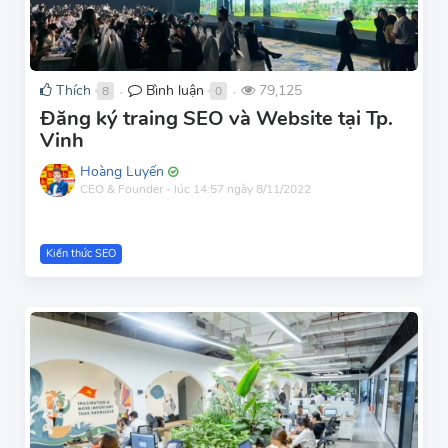
Thích
Bình luận
79,125
8
0
●
●
Đăng ký traing SEO và Website tại Tp.
Vinh
Hoàng Luyến
CEO & Founder
-
lúc 14:57 ngày 8/11/2022
Kiến thức SEO