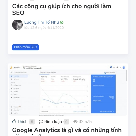
Các công cụ giúp ích cho người làm
SEO
Lương Thị Tố Như
lúc 12:6 ngày 4/11/2020
Phần mềm SEO
Thích
Bình luận
32,575
5
0
●
●
Google Analytics là gì và có những tính