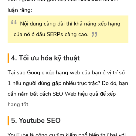
luận rằng:
Nội dung càng dài thì khả năng xếp hạng
của nó ở đầu SERPs càng cao.
4. Tối ưu hóa kỹ thuật
Tại sao Google xếp hạng web của bạn ở vị trí số
1 nếu người dùng gặp nhiều trục trặc? Do đó, bạn
cần nắm bắt cách SEO Web hiệu quả để xếp
hạng tốt.
5. Youtube SEO
YouTube là công cụ tìm kiếm phổ biến thứ hai với