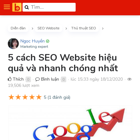
Diễn đàn
SEO Website
Thủ thuật SEO
Ngọc Huyền
Marketing expert
5 cách SEO Website hiệu
quả và nhanh chóng nhất
Thích
Bình luận
lúc 15:33 ngày 18/12/2020
0
0
●
●
●
19,506 lượt xem
★
★
★
★
★
5
(
1
đánh giá)