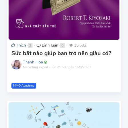
Thích
Bình luận
15,692
2
0
●
●
Sức bật nào giúp bạn trở nên giàu có?
Thanh Hoa
Marketing expert
-
lúc 21:59 ngày 15/6/2020
MMO Academy