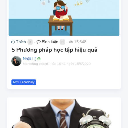
Thích
Bình luận
15,648
3
0
●
●
5 Phương pháp học tập hiệu quả
Nhật Lệ
Marketing expert
-
lúc 16:41 ngày 15/6/2020
MMO Academy