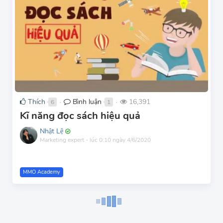
Thích
Bình luận
16,391
6
1
●
●
Kĩ năng đọc sách hiệu quả
Nhật Lệ
Marketing expert
-
lúc 0:10 ngày 4/6/2020
MMO Academy