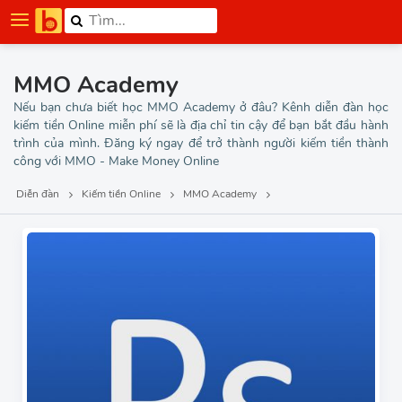
MMO Academy
Nếu bạn chưa biết học MMO Academy ở đâu? Kênh diễn đàn học
kiếm tiền Online miễn phí sẽ là địa chỉ tin cậy để bạn bắt đầu hành
trình của mình. Đăng ký ngay để trở thành người kiếm tiền thành
công với MMO - Make Money Online
Diễn đàn
Kiếm tiền Online
MMO Academy