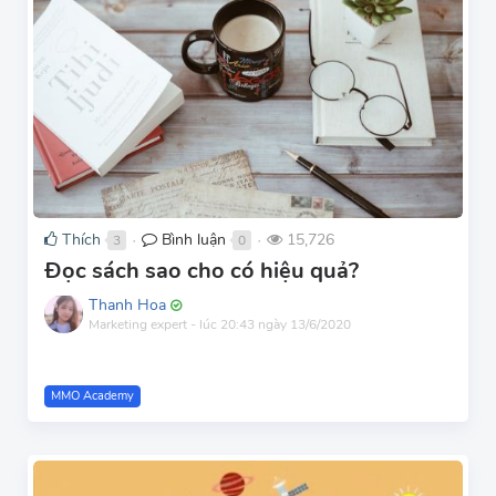
Thích
Bình luận
15,726
3
0
●
●
Đọc sách sao cho có hiệu quả?
Thanh Hoa
Marketing expert
-
lúc 20:43 ngày 13/6/2020
MMO Academy