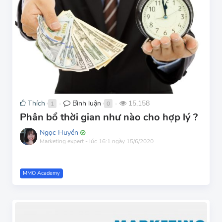
Thích
Bình luận
15,158
1
0
●
●
Phân bổ thời gian như nào cho hợp lý ?
Ngọc Huyền
Marketing expert
-
lúc 16:1 ngày 15/6/2020
MMO Academy