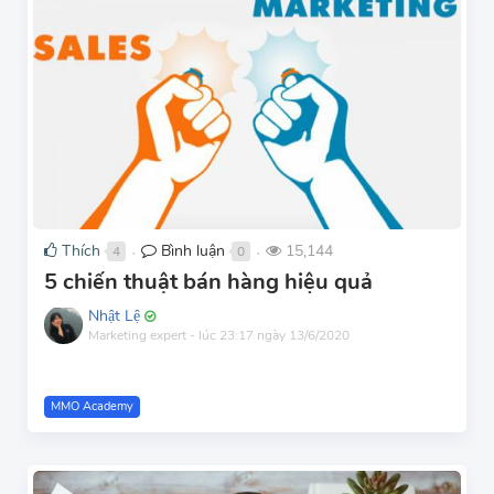
Thích
Bình luận
15,144
4
0
●
●
5 chiến thuật bán hàng hiệu quả
Nhật Lệ
Marketing expert
-
lúc 23:17 ngày 13/6/2020
MMO Academy