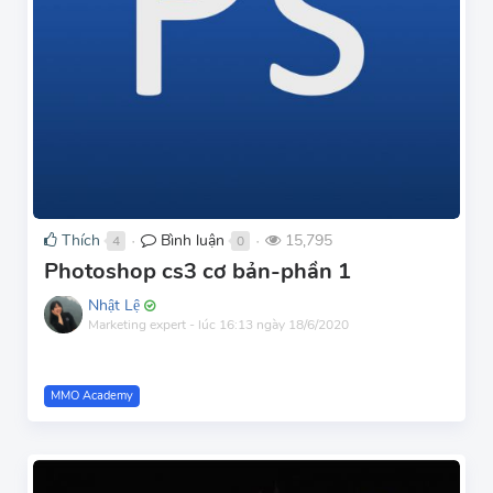
Thích
Bình luận
15,795
4
0
●
●
Photoshop cs3 cơ bản-phần 1
Nhật Lệ
Marketing expert
-
lúc 16:13 ngày 18/6/2020
MMO Academy