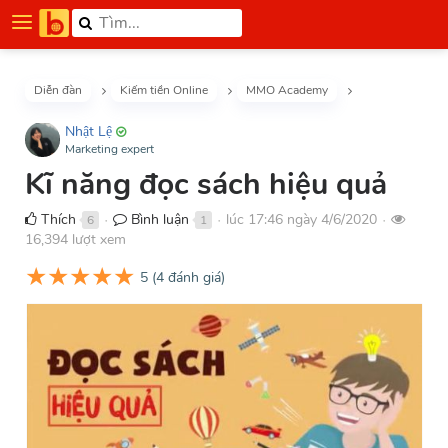
Diễn đàn
Kiếm tiền Online
MMO Academy
Nhật Lệ
Marketing expert
Kĩ năng đọc sách hiệu quả
Thích
Bình luận
lúc 17:46 ngày 4/6/2020
6
1
●
●
●
16,394 lượt xem
★
★
★
★
★
5
(
4
đánh giá)