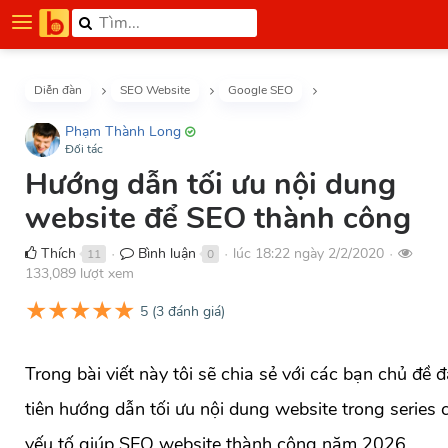
Diễn đàn
SEO Website
Google SEO
Phạm Thành Long
Đối tác
Hướng dẫn tối ưu nội dung
website để SEO thành công
Thích
Bình luận
lúc 18:22 ngày 2/2/2020
11
0
●
●
●
133,089 lượt xem
★
★
★
★
★
5
(
3
đánh giá)
Trong bài viết này tôi sẽ chia sẻ với các bạn chủ đề 
tiên hướng dẫn tối ưu nội dung website trong series 
yếu tố giúp SEO website thành công năm 2026.