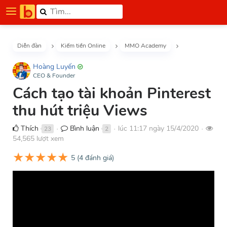
Diễn đàn
Kiếm tiền Online
MMO Academy
Hoàng Luyến
CEO & Founder
Cách tạo tài khoản Pinterest
thu hút triệu Views
Thích
Bình luận
lúc 11:17 ngày 15/4/2020
23
2
●
●
●
54,565 lượt xem
★
★
★
★
★
5
(
4
đánh giá)