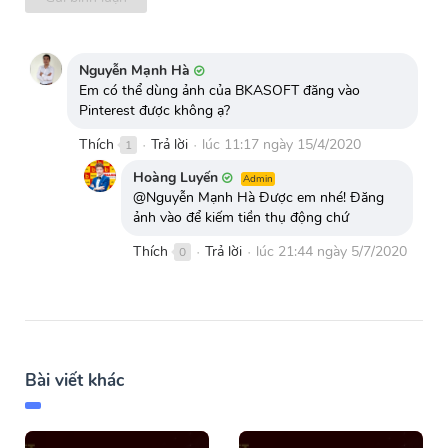
Nguyễn Mạnh Hà
Em có thể dùng ảnh của BKASOFT đăng vào
Pinterest được không ạ?
Thích
Trả lời
lúc 11:17 ngày 15/4/2020
1
●
●
Hoàng Luyến
Admin
@Nguyễn Mạnh Hà Được em nhé! Đăng
ảnh vào để kiếm tiền thụ động chứ
Thích
Trả lời
lúc 21:44 ngày 5/7/2020
0
●
●
Bài viết khác