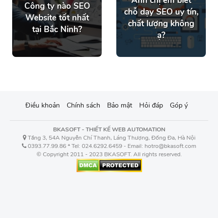
Anh chị em biết
Công ty nào SEO
chỗ dạy SEO uy tín,
Website tốt nhất
chất lượng không
tại Bắc Ninh?
ạ?
Điều khoản
Chính sách
Bảo mật
Hỏi đáp
Góp ý
BKASOFT - THIẾT KẾ WEB AUTOMATION
Tầng 3, 54A Nguyễn Chí Thanh, Láng Thượng, Đống Đa, Hà Nội
0393.77.99.86 * Tel: 024.6292.6459 - Email: hotro@bkasoft.com
© Copyright 2011 - 2023 BKASOFT. All rights reserved.