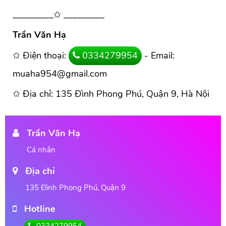
_________✩ _________
Trần Văn Hạ
✩ Điện thoại:
0334279954
- Email:
muaha954@gmail.com
✩ Địa chỉ: 135 Đình Phong Phú, Quận 9, Hà Nội
Trần Văn Hạ
Cá nhân
Địa chỉ
135 Đình Phong Phú, Quận 9
Hotline
0334279954