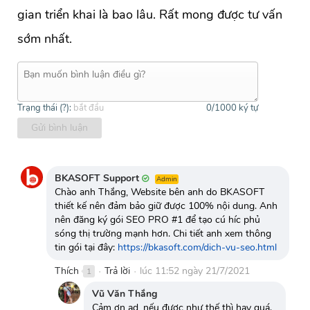
gian triển khai là bao lâu. Rất mong được tư vấn
sớm nhất.
Trạng thái (
?
):
bắt đầu
0
/1000 ký tự
Gửi bình luận
BKASOFT Support
Admin
Chào anh Thắng, Website bên anh do BKASOFT
thiết kế nên đảm bảo giữ được 100% nội dung. Anh
nên đăng ký gói SEO PRO #1 để tạo cú híc phủ
sóng thị trường mạnh hơn. Chi tiết anh xem thông
tin gói tại đây:
https://bkasoft.com/dich-vu-seo.html
Thích
Trả lời
lúc 11:52 ngày 21/7/2021
1
●
●
Vũ Văn Thắng
Cảm ơn ad, nếu được như thế thì hay quá.