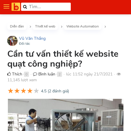
Diễn đàn
Thiết kế web
Website Automation
Vũ Văn Thắng
Đối tác
Cần tư vấn thiết kế website
quạt công nghiệp?
Thích
Bình luận
lúc 11:52 ngày 21/7/2021
0
2
●
●
●
11,145 lượt xem
★
★
★
★
★
4.5
(
2
đánh giá)