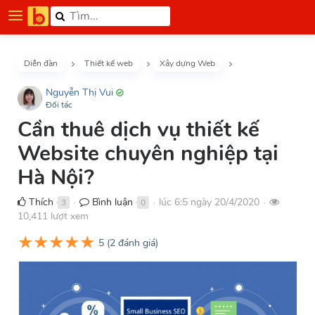
Diễn đàn
Thiết kế web
Xây dựng Web
Nguyễn Thị Vui
Đối tác
Cần thuê dịch vụ thiết kế
Website chuyên nghiệp tại
Hà Nội?
Thích
Bình luận
lúc 6:5 ngày 20/4/2020
3
0
●
●
●
10,411 lượt xem
★
★
★
★
★
5
(
2
đánh giá)