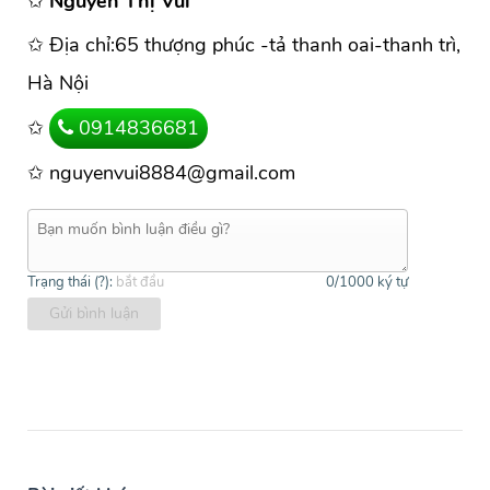
✩
Nguyễn Thị Vui
✩ Địa chỉ:65 thượng phúc -tả thanh oai-thanh trì,
Hà Nội
✩
0914836681
✩ nguyenvui8884@gmail.com
Trạng thái (
?
):
bắt đầu
0
/1000 ký tự
Gửi bình luận