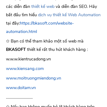
các diễn đàn
thiết kế web
và diễn đàn SEO. Hãy
bắt đầu tìm hiểu
dịch vụ thiết kế Web Automation
tại đây:
https://bkasoft.com/website-
automation.html
✩ Bạn có thể tham khảo một số web mà
BKASOFT
thiết kế rất thu hút khách hàng :
w.w.w.kientrucadong.vn
www.kiensang.com
www.moitruongmiendong.vn
www.doitam.vn
............................
✩ Nếu bạn không muốn bỏ lỡ khách hàng trên