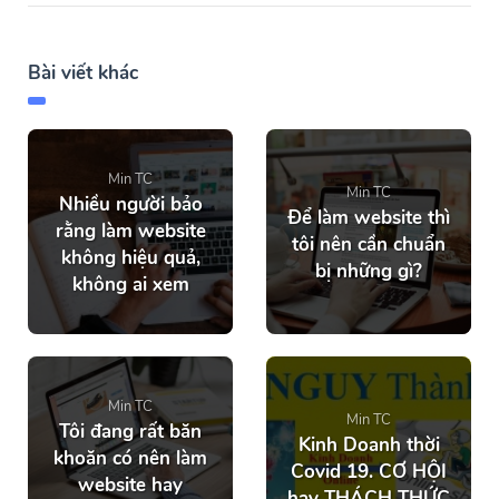
Bài viết khác
Min TC
Min TC
Nhiều người bảo
Để làm website thì
rằng làm website
tôi nên cần chuẩn
không hiệu quả,
bị những gì?
không ai xem
Min TC
Min TC
Tôi đang rất băn
Kinh Doanh thời
khoăn có nên làm
Covid 19. CƠ HỘI
website hay
hay THÁCH THỨC