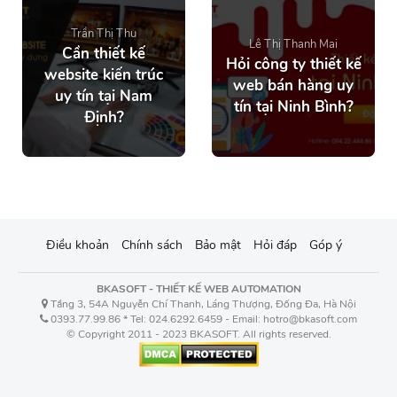
Trần Thị Thu
Lê Thị Thanh Mai
Cần thiết kế
Hỏi công ty thiết kế
website kiến trúc
web bán hàng uy
uy tín tại Nam
tín tại Ninh Bình?
Định?
Điều khoản
Chính sách
Bảo mật
Hỏi đáp
Góp ý
BKASOFT - THIẾT KẾ WEB AUTOMATION
Tầng 3, 54A Nguyễn Chí Thanh, Láng Thượng, Đống Đa, Hà Nội
0393.77.99.86 * Tel: 024.6292.6459 - Email: hotro@bkasoft.com
© Copyright 2011 - 2023 BKASOFT. All rights reserved.