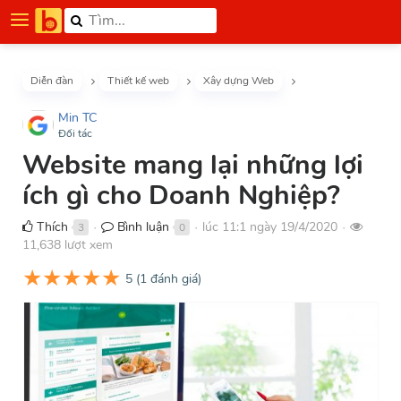
Diễn đàn
Thiết kế web
Xây dựng Web
Min TC
Đối tác
Website mang lại những lợi
ích gì cho Doanh Nghiệp?
Thích
Bình luận
lúc 11:1 ngày 19/4/2020
3
0
●
●
●
11,638 lượt xem
★
★
★
★
★
5
(
1
đánh giá)