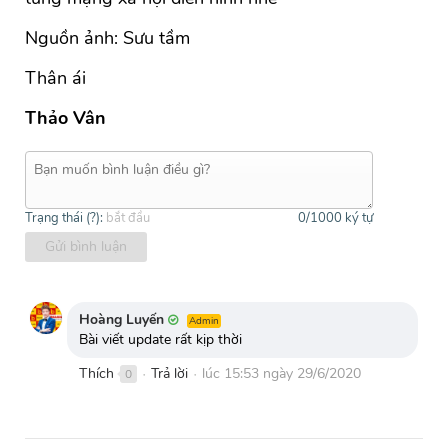
Nguồn ảnh: Sưu tầm
Thân ái
Thảo Vân
Trạng thái (
?
):
bắt đầu
0
/1000 ký tự
Gửi bình luận
Hoàng Luyến
Admin
Bài viết update rất kịp thời
Thích
Trả lời
lúc 15:53 ngày 29/6/2020
0
●
●