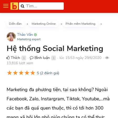
Diễn đàn
Marketing Online
Phần mềm Marketing
Thảo Vân
Marketing expert
Hệ thống Social Marketing
Thích
Bình luận
lúc 15:53 ngày 29/6/2020
1
1
●
●
●
13,816 lượt xem
★
★
★
★
★
5
(
2
đánh giá)
Marketing đa phương tiện, tại sao không? Ngoài
Facebook, Zalo, Instargram, Tiktok, Youtube,...mà
các bạn đã quá quen thuộc, thì có tới hơn 300
mạng xã hội lớn nhỏ giúp chúng ta có thể thực