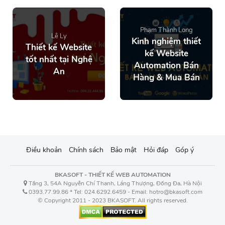
Phạm Thành Long
Lê Ly
Kinh nghiệm thiết
Thiết kế Website
kế Website
tốt nhất tại Nghệ
Automation Bán
An
Hàng & Mua Bán
Điều khoản
Chính sách
Bảo mật
Hỏi đáp
Góp ý
BKASOFT - THIẾT KẾ WEB AUTOMATION
Tầng 3, 54A Nguyễn Chí Thanh, Láng Thượng, Đống Đa, Hà Nội
0393.77.99.86 * Tel: 024.6292.6459 - Email: hotro@bkasoft.com
© Copyright 2011 - 2023 BKASOFT. All rights reserved.