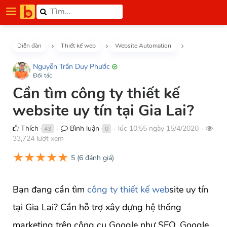
Diễn đàn
Thiết kế web
Website Automation
Nguyễn Trần Duy Phước
Đối tác
Cần tìm công ty thiết kế
website uy tín tại Gia Lai?
Thích
Bình luận
lúc 10:55 ngày 15/4/2020
43
0
●
●
●
33,724 lượt xem
★
★
★
★
★
5
(
6
đánh giá)
Bạn đang cần tìm
công ty thiết kế web
site uy tín
tại Gia Lai? Cần hỗ trợ xây dựng hệ thống
marketing trên công cụ Google như SEO, Google