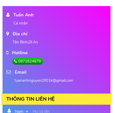
Tuấn Anh
Cá nhân
Địa chỉ
Tân Bình,Dĩ An
Hotline
0971624879
Email
tuananhnguyen2001k@gmail.com
THÔNG TIN LIÊN HỆ