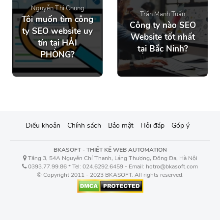
Nguyễn Thị Chung
Trần Mạnh Tuấn
Tôi muốn tìm công
Công ty nào SEO
ty SEO website uy
Website tốt nhất
tín tại HẢI
tại Bắc Ninh?
PHÒNG?
Điều khoản
Chính sách
Bảo mật
Hỏi đáp
Góp ý
BKASOFT - THIẾT KẾ WEB AUTOMATION
Tầng 3, 54A Nguyễn Chí Thanh, Láng Thượng, Đống Đa, Hà Nội
0393.77.99.86 * Tel: 024.6292.6459 - Email: hotro@bkasoft.com
© Copyright 2011 - 2023 BKASOFT. All rights reserved.