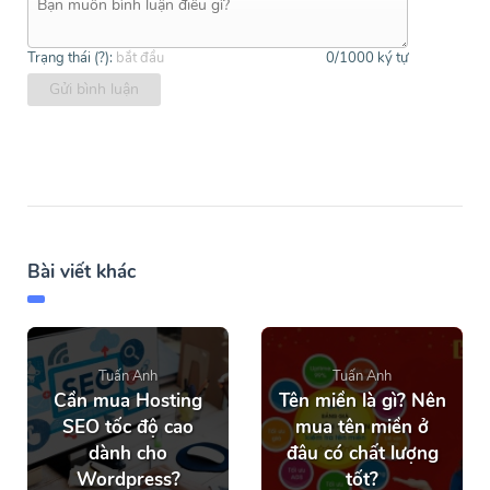
Trạng thái (
?
):
bắt đầu
0
/1000 ký tự
Gửi bình luận
Bài viết khác
Tuấn Anh
Tuấn Anh
Cần mua Hosting
Tên miền là gì? Nên
SEO tốc độ cao
mua tên miền ở
dành cho
đâu có chất lượng
Wordpress?
tốt?