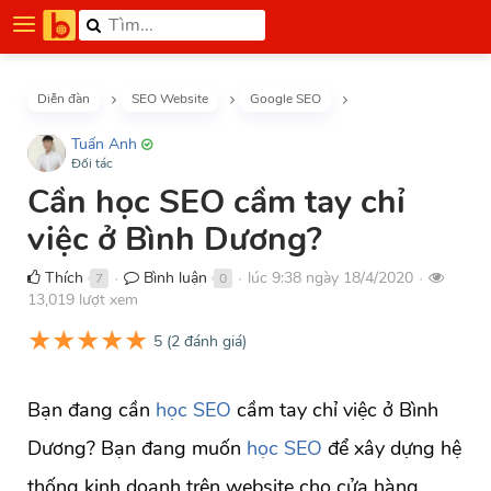
Diễn đàn
SEO Website
Google SEO
Tuấn Anh
Đối tác
Cần học SEO cầm tay chỉ
việc ở Bình Dương?
Thích
Bình luận
lúc 9:38 ngày 18/4/2020
7
0
●
●
●
13,019 lượt xem
★
★
★
★
★
5
(
2
đánh giá)
Bạn đang cần
học SEO
cầm tay chỉ việc ở Bình
Dương? Bạn đang muốn
học SEO
để xây dựng hệ
thống kinh doanh trên website cho cửa hàng,