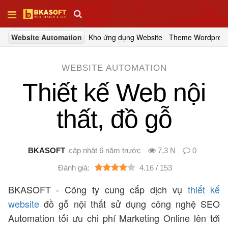
XH
Website Automation
Kho ứng dụng Website
Theme Wordpres
Trang
chủ
WEBSITE AUTOMATION
Thiết kế Web nội
Thiết
kế
web
thất, đồ gỗ
SEO
BKASOFT
6 năm trước
7,3 N
0
4.16 /
153
Tên
miền
BKASOFT - Công ty cung cấp dịch vụ
thiết kế
website
đồ gỗ nội thất sử dụng công nghệ SEO
Automation tối ưu chi phí Marketing Online lên tới
Hosting