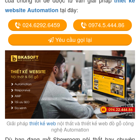
của chúng tôi để được tư vấn giải pháp
thiết kế
tại đây:
website Automation
024.6292.6459
0974.5.444.86
Yêu cầu gọi lại
Giải pháp
thiết kế web
nội thất và thiết kế web đồ gỗ công
nghệ Automation
Dù bạn đang mở Showroom nội thất hay chuyên