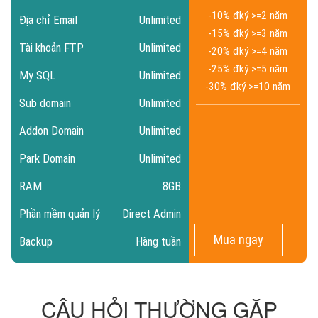
-10% đ
ký >=2 năm
Địa chỉ Email
Unlimited
-15% đ
ký >=3 năm
Tài khoản FTP
Unlimited
-20% đ
ký >=4 năm
-25% đ
ký >=5 năm
My SQL
Unlimited
-30% đ
ký >=10 năm
Sub domain
Unlimited
Addon Domain
Unlimited
Park Domain
Unlimited
RAM
8GB
Phần mềm quản lý
Direct Admin
Mua ngay
Backup
Hàng tuần
CÂU HỎI THƯỜNG GẶP