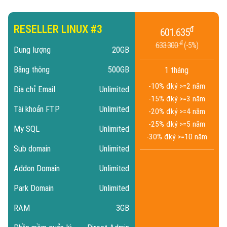
RESELLER LINUX #3
đ
601.635
đ
633.300
5%
Dung lượng
20GB
Băng thông
500GB
1 tháng
-10% đ
ký >=2 năm
Địa chỉ Email
Unlimited
-15% đ
ký >=3 năm
Tài khoản FTP
Unlimited
-20% đ
ký >=4 năm
-25% đ
ký >=5 năm
My SQL
Unlimited
-30% đ
ký >=10 năm
Sub domain
Unlimited
Addon Domain
Unlimited
Park Domain
Unlimited
RAM
3GB