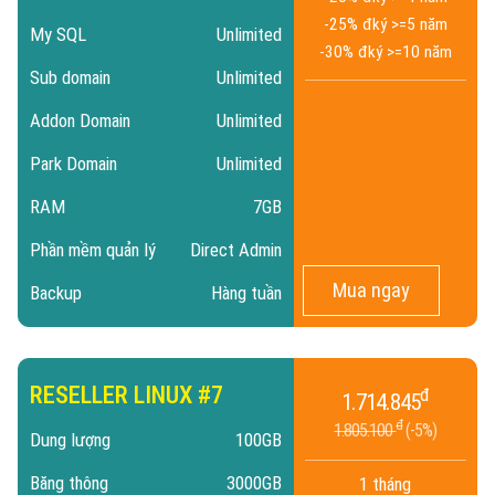
-25% đ
ký >=5 năm
My SQL
Unlimited
-30% đ
ký >=10 năm
Sub domain
Unlimited
Addon Domain
Unlimited
Park Domain
Unlimited
RAM
7GB
Phần mềm quản lý
Direct Admin
Mua ngay
Backup
Hàng tuần
RESELLER LINUX #7
đ
1.714.845
đ
1.805.100
5%
Dung lượng
100GB
Băng thông
3000GB
1 tháng