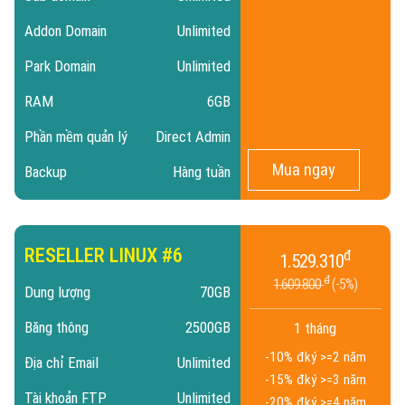
Addon Domain
Unlimited
Park Domain
Unlimited
RAM
6GB
Phần mềm quản lý
Direct Admin
Mua ngay
Backup
Hàng tuần
RESELLER LINUX #6
đ
1.529.310
đ
1.609.800
5%
Dung lượng
70GB
Băng thông
2500GB
1 tháng
-10% đ
ký >=2 năm
Địa chỉ Email
Unlimited
-15% đ
ký >=3 năm
Tài khoản FTP
Unlimited
-20% đ
ký >=4 năm