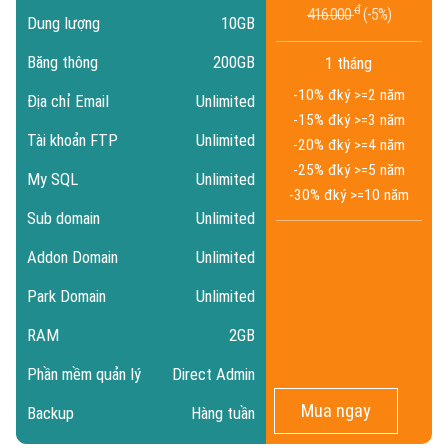
đ
416.000
5%
Dung lượng
10GB
Băng thông
200GB
1 tháng
-10% đ
ký >=2 năm
Địa chỉ Email
Unlimited
-15% đ
ký >=3 năm
Tài khoản FTP
Unlimited
-20% đ
ký >=4 năm
-25% đ
ký >=5 năm
My SQL
Unlimited
-30% đ
ký >=10 năm
Sub domain
Unlimited
Addon Domain
Unlimited
Park Domain
Unlimited
RAM
2GB
Phần mềm quản lý
Direct Admin
Mua ngay
Backup
Hàng tuần