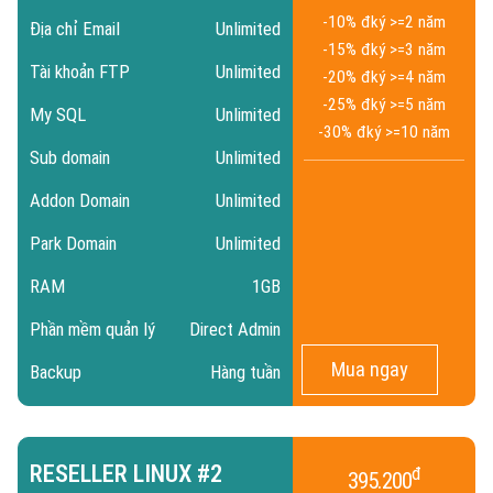
-10% đ
ký >=2 năm
Địa chỉ Email
Unlimited
Server
-15% đ
ký >=3 năm
Tài khoản FTP
Unlimited
-20% đ
ký >=4 năm
-25% đ
ký >=5 năm
My SQL
Unlimited
Thêm
-30% đ
ký >=10 năm
Sub domain
Unlimited
Addon Domain
Unlimited
Park Domain
Unlimited
RAM
1GB
Phần mềm quản lý
Direct Admin
Mua ngay
Backup
Hàng tuần
RESELLER LINUX #2
đ
395.200