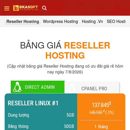
ng
Reseller Hosting
Wordpress Hosting
Hosting .Vn
SEO Hostin
Trang
chủ
BẢNG GIÁ
RESELLER
Thiết
HOSTING
kế
web
(Cập nhật bảng giá Reseller Hosting đang có ưu đãi giá rẻ hôm
nay ngày 7/8/2026)
SEO
DIRECT ADMIN
CPANEL PRO
Tên
RESELLER LINUX #1
đ
137.845
miền
đ
145.100
5%
Dung lượng
5GB
Hosting
Băng thông
50GB
1 tháng