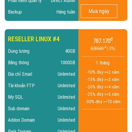
Phần mềm quản lý
Direct Admin
Mua ngay
Backup
Hàng tuần
RESELLER LINUX #4
đ
787.170
đ
828.600
5%
Dung lượng
40GB
Băng thông
1000GB
1 tháng
-10% đ
ký >=2 năm
Địa chỉ Email
Unlimited
-15% đ
ký >=3 năm
Tài khoản FTP
Unlimited
-20% đ
ký >=4 năm
-25% đ
ký >=5 năm
My SQL
Unlimited
-30% đ
ký >=10 năm
Sub domain
Unlimited
Addon Domain
Unlimited
Park Domain
Unlimited