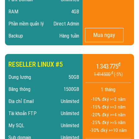
RAM
4GB
Phần mềm quản lý
Direct Admin
Mua ngay
Backup
Hàng tuần
RESELLER LINUX #5
đ
1.343.775
đ
1.414.500
5%
Dung lượng
50GB
Băng thông
1500GB
1 tháng
-10% đ
ký >=2 năm
Địa chỉ Email
Unlimited
-15% đ
ký >=3 năm
Tài khoản FTP
Unlimited
-20% đ
ký >=4 năm
-25% đ
ký >=5 năm
My SQL
Unlimited
-30% đ
ký >=10 năm
Sub domain
Unlimited