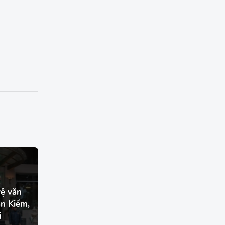
vệ văn
àn Kiếm,
i