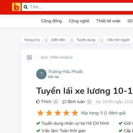
Cộng đồng
Công nghệ
Thiết kế web
SE
Trang chủ
Diễn đàn
Tuyển dụng
Việc tìm người
ĐỌC TRÊN MOBILE
Trương Hữu Phước
T
Đối tác
Tuyển lái xe lương 10-1
Thích
Bình luận
lúc 16:45 ngày 11/
0
0
●
●
★
★
★
★
★
Xếp hạng:
5
(
1
đánh giá)
Tuyển dụng nhân sự tại Hồ Chí Minh
Giới 
Việc làm: Toàn thời gian
Cấp b