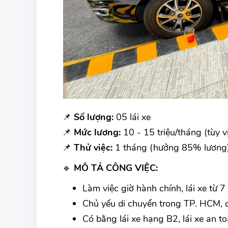
📌
Số lượng:
05 lái xe
📌
Mức lương:
10 - 15 triệu/tháng (tùy vị
📌
Thử việc:
1 tháng (hưởng 85% lương
🔹
MÔ TẢ CÔNG VIỆC:
Làm việc giờ hành chính, lái xe từ 7
Chủ yếu di chuyển trong TP. HCM, có
Có bằng lái xe hạng B2, lái xe an to