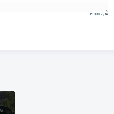
0
/1000 ký tự
ớc