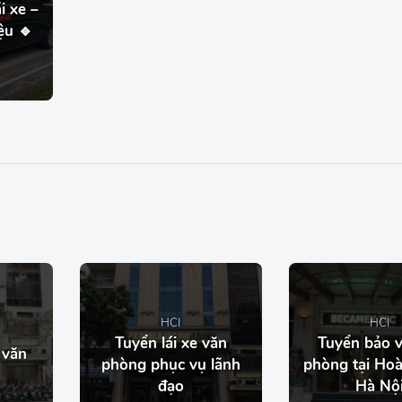
i xe –
ệu 🔹
HCI
HCI
Tuyển lái xe văn
Tuyển bảo 
 văn
phòng phục vụ lãnh
phòng tại Ho
đạo
Hà Nộ