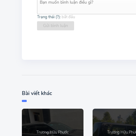
Trạng thái (
?
):
bắt đầu
Gửi bình luận
Bài viết khác
Trương Hữu Phước
Trương Hữu Phư