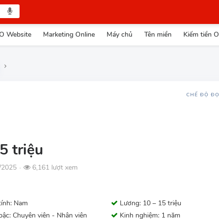
O Website
Marketing Online
Máy chủ
Tên miền
Kiếm tiền O
CHẾ ĐỘ Đ
5 triệu
2/2025
6,161 lượt xem
●
tính: Nam
Lương: 10 – 15 triệu
ậc: Chuyên viên - Nhân viên
Kinh nghiệm: 1 năm