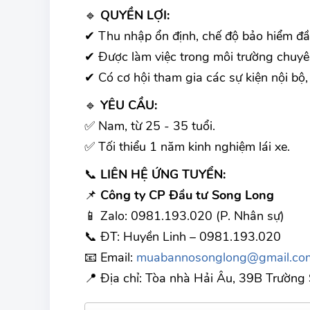
🔹
QUYỀN LỢI:
✔ Thu nhập ổn định, chế độ bảo hiểm đầy
✔ Được làm việc trong môi trường chuyên
✔ Có cơ hội tham gia các sự kiện nội bộ, 
🔹
YÊU CẦU:
✅ Nam, từ 25 - 35 tuổi.
✅ Tối thiểu 1 năm kinh nghiệm lái xe.
📞
LIÊN HỆ ỨNG TUYỂN:
📌
Công ty CP Đầu tư Song Long
📱 Zalo: 0981.193.020 (P. Nhân sự)
📞 ĐT: Huyền Linh – 0981.193.020
📧 Email:
muabannosonglong@gmail.co
📍 Địa chỉ: Tòa nhà Hải Âu, 39B Trường 