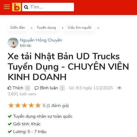
Diễn đàn
Tuyển dụng
Việc tìm người
Nguyễn Hồng Chuyên
Đối tác
Xe tải Nhật Bản UD Trucks
Tuyển Dụng - CHUYÊN VIÊN
KINH DOANH
Thích
Bình luận
lúc 9:3 ngày 11/2/2025
0
1
●
●
●
3,691 lượt xem
★
★
★
★
★
5
(
1
đánh giá)
Tuyển dụng nhân sự toàn quốc
Giới tính: Khác
Lương: 5 - 7 triệu