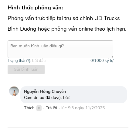
Hình thức phỏng vấn:
Phỏng vấn trực tiếp tại trụ sở chính UD Trucks
Bình Dương hoặc phỏng vấn online theo lịch hẹn.
Trạng thái (
?
):
bắt đầu
0
/1000 ký tự
Gửi bình luận
Nguyễn Hồng Chuyên
Cảm ơn ad đã duyệt bài!
Thích
Trả lời
lúc 9:3 ngày 11/2/2025
0
●
●