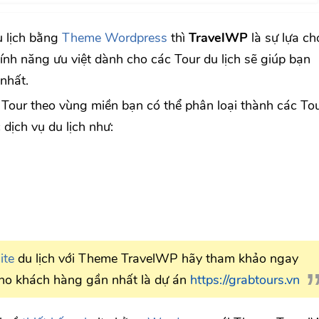
 lịch bằng
Theme Wordpress
thì
TravelWP
là sự lựa ch
tính năng ưu việt dành cho các Tour du lịch sẽ giúp bạn
nhất.
Tour theo vùng miền bạn có thể phân loại thành các To
 dịch vụ du lịch như:
ite
du lịch với Theme TravelWP hãy tham khảo ngay
cho khách hàng gần nhất là dự án
https://grabtours.vn