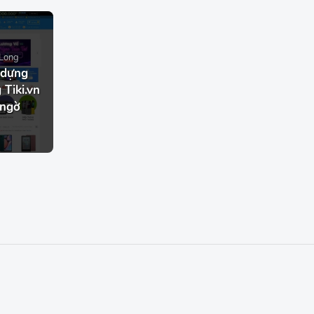
Long
 dựng
 Tiki.vn
 ngờ