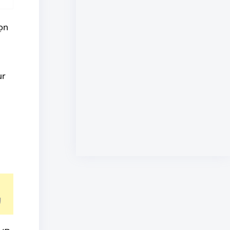
ọn
ur