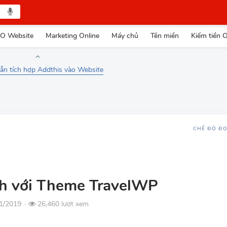
O Website
Marketing Online
Máy chủ
Tên miền
Kiếm tiền O
n tích hợp Addthis vào Website
CHẾ ĐỘ Đ
ịch với Theme TravelWP
11/2019
26,460 lượt xem
●