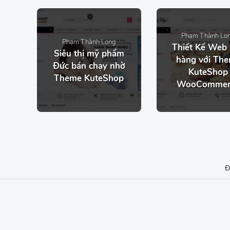
Phạm Thành Lo
Phạm Thành Long
Thiết Kế Web
Siêu thị mỹ phẩm
hàng với Th
Đức bán chạy nhờ
KuteShop
Theme KuteShop
WooCommer
Đ