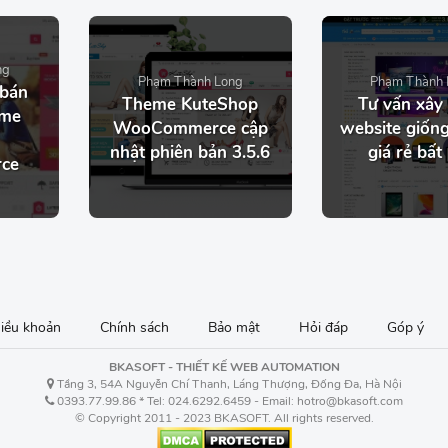
ng
Phạm Thành Long
Phạm Thành 
 bán
Theme KuteShop
Tư vấn xây
eme
WooCommerce cập
website giống
nhật phiên bản 3.5.6
giá rẻ bất
ce
iều khoản
Chính sách
Bảo mật
Hỏi đáp
Góp ý
BKASOFT - THIẾT KẾ WEB AUTOMATION
Tầng 3, 54A Nguyễn Chí Thanh, Láng Thượng, Đống Đa, Hà Nội
0393.77.99.86 * Tel: 024.6292.6459 - Email: hotro@bkasoft.com
© Copyright 2011 - 2023 BKASOFT. All rights reserved.