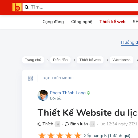
Cộng đồng
Công nghệ
Thiết kế web
SE
Hướng dẫ
Trang chủ
Diễn đàn
Thiết kế web
Wordpress
ĐỌC TRÊN MOBILE
Phạm Thành Long
Đối tác
Thiết Kế Website du l
Thích
Bình luận
lúc 12:34 ngày 27/
4
0
●
●
★
★
★
★
★
Xếp hạng:
5
(
1
đánh giá)