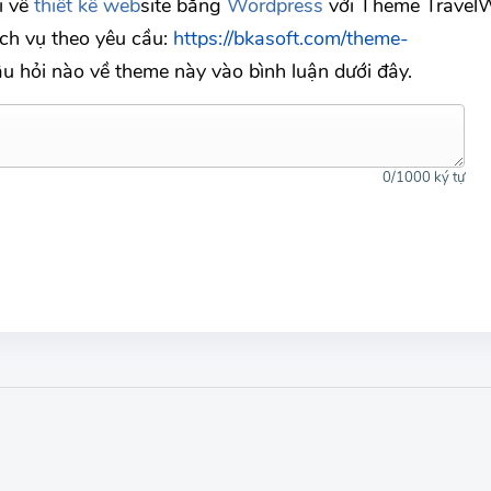
i về
thiết kế web
site bằng
Wordpress
với Theme Trave
ịch vụ theo yêu cầu:
https://bkasoft.com/theme-
âu hỏi nào về theme này vào bình luận dưới đây.
0
/1000 ký tự