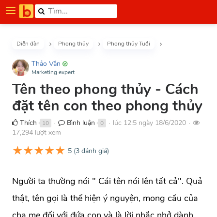
Diễn đàn
Phong thủy
Phong thủy Tuổi
Thảo Vân
Marketing expert
Tên theo phong thủy - Cách
đặt tên con theo phong thủy
Thích
Bình luận
lúc 12:5 ngày 18/6/2020
10
0
●
●
●
17,294 lượt xem
★
★
★
★
★
5
(
3
đánh giá)
Người ta thường nói " Cái tên nói lên tất cả". Quả
thật, tên gọi là thể hiện ý nguyện, mong cầu của
cha mẹ đối với đứa con và là lời nhắc nhở dành