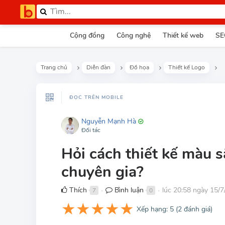
Cộng đồng
Công nghệ
Thiết kế web
SE
Trang chủ
Diễn đàn
Đồ họa
Thiết kế Logo
ĐỌC TRÊN MOBILE
Nguyễn Mạnh Hà
Đối tác
Hỏi cách thiết kế màu s
chuyên gia?
Thích
Bình luận
lúc 20:58 ngày 15/
7
0
●
●
★
★
★
★
★
Xếp hạng:
5
(
2
đánh giá)