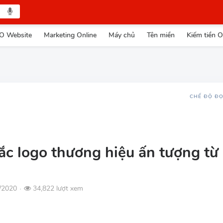
O Website
Marketing Online
Máy chủ
Tên miền
Kiếm tiền O
CHẾ ĐỘ Đ
ắc logo thương hiệu ấn tượng từ
7/2020
34,822 lượt xem
●