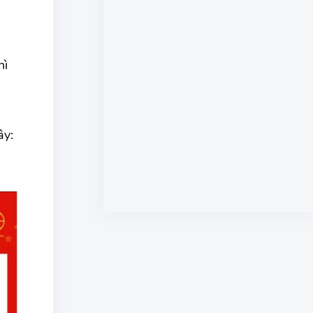
hì
ây: