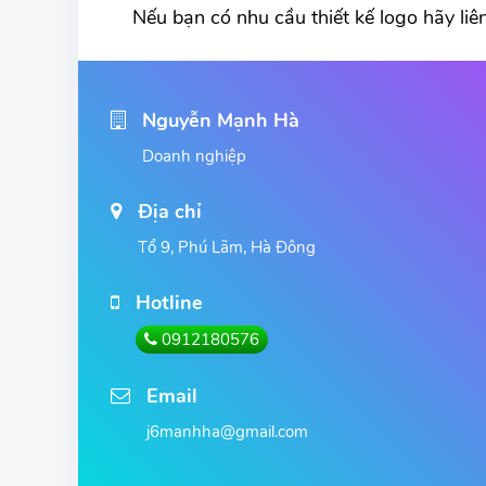
Nếu bạn có nhu cầu thiết kế logo hãy liên
Nguyễn Mạnh Hà
Doanh nghiệp
Địa chỉ
Tổ 9, Phú Lãm, Hà Đông
Hotline
0912180576
Email
j6manhha@gmail.com