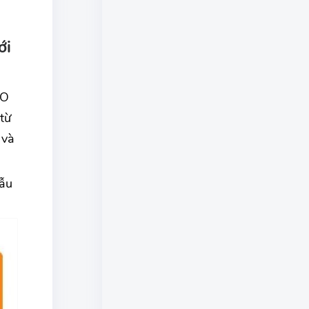
ới
EO
từ
 và
ẫu