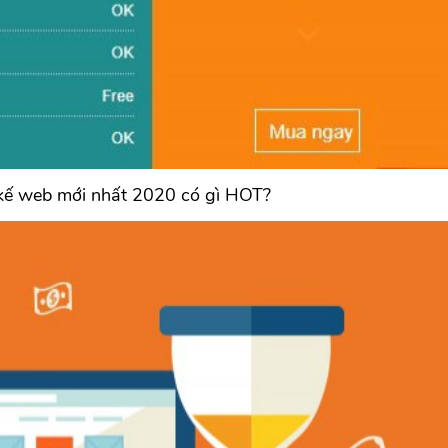
 kế web mới nhất 2020 có gì HOT?