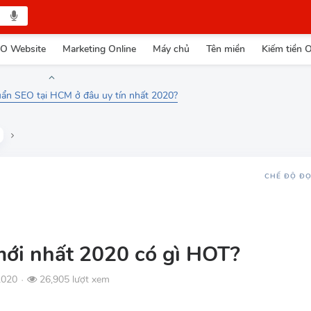
O Website
Marketing Online
Máy chủ
Tên miền
Kiếm tiền O
ẩn SEO tại HCM ở đâu uy tín nhất 2020?
CHẾ ĐỘ Đ
mới nhất 2020 có gì HOT?
2020
26,905 lượt xem
●