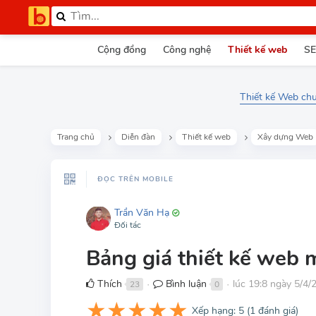
Cộng đồng
Công nghệ
Thiết kế web
SE
Thiết kế Web chu
Trang chủ
Diễn đàn
Thiết kế web
Xây dựng Web
ĐỌC TRÊN MOBILE
Trần Văn Hạ
Đối tác
Bảng giá thiết kế web 
Thích
Bình luận
lúc 19:8 ngày 5/4/
23
0
●
●
★
★
★
★
★
Xếp hạng:
5
(
1
đánh giá)