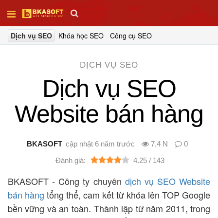
Dịch vụ SEO
Khóa học SEO
Công cụ SEO
Trang
chủ
DỊCH VỤ SEO
Dịch vụ SEO
Thiết
kế
web
Website bán hàng
SEO
BKASOFT
6 năm trước
7,4 N
0
4.25 /
143
Tên
miền
BKASOFT - Công ty chuyên
dịch vụ SEO Website
bán hàng
tổng thể, cam kết từ khóa lên TOP Google
bền vững và an toàn. Thành lập từ năm 2011, trong
Hosting