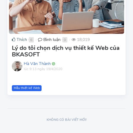
Thích
Bình luận
18,019
6
0
●
●
Lý do tôi chọn dịch vụ thiết kế Web của
BKASOFT
Hà Văn Thành
lúc 9:13 ngày 19/4/2020
Mẫu thiết kế Web
KHÔNG CÓ BÀI VIẾT MỚI!