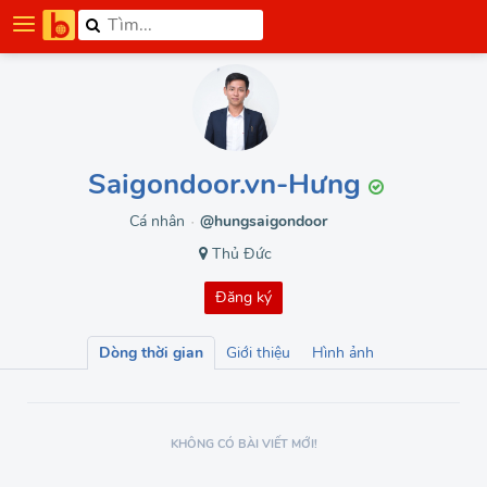
Saigondoor.vn-Hưng
Cá nhân
@hungsaigondoor
●
Thủ Đức
Đăng ký
Dòng thời gian
Giới thiệu
Hình ảnh
KHÔNG CÓ BÀI VIẾT MỚI!