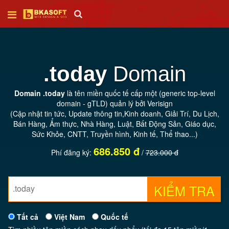
Trang
chủ
.today
Domain
Thiết
Domain .today
là tên miền quốc tế cấp một (generic top-level
kế
domain - gTLD) quản lý bởi Verisign
web
(Cập nhật tin tức, Update thông tin,Kinh doanh, Giải Trí, Du Lịch,
Bán Hàng, Ẩm thực, Nhà Hàng, Luật, Bất Động Sản, Giáo dục,
Sức Khỏe, CNTT, Truyền hình, Kinh tế, Thể thao...)
SEO
686.850 đ
Phí đăng ký:
/
723.000 đ
Tên
miền
KIỂM TRA
Tất cả
Việt Nam
Quốc tế
Hosting