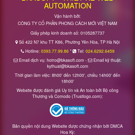
AUTOMATION
Vận hành bởi:
CÔNG TY CỔ PHẦN PHONG CÁCH MỚI VIỆT NAM
Giấy phép kinh doanh số: 0105287737
Số 422 N7 khu TT K86, Phường Yên Hòa, TP Hà Nội
Hotline:
0393.77.99.86
*
Tel:
024.6292.6459
Email dịch vụ: hotro@bkasoft.com -
Email kỹ thuật:
kythuat@bkasoft.com
Thời gian làm việc: 8h00' đến 12h00', chiều 14h00' đến
18h00'
Website được đánh giá Uy tín và An toàn bởi Bộ công
Thương và Comodo (Trustlogo.com):
Bản quyền nội dung Website được chứng nhận bởi DMCA
Hoa Kỳ: