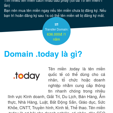
Tìm nhiều tên miền cách nhau dấu phẩy (tối đa 15 tên miền/1
lần)
Bạn nên mua tên miền ngay nếu tên miền chưa bị đăng ký. Nếu
Server
bạn trì hoãn đăng ký sau 1s có thể tên miền sẽ bị đăng ký mất.
Thêm
Transfer Domain:
636.000đ /1
năm
Domain
.today
là gì?
Tên miền .today là tên miền
quốc tế có thể dùng cho cá
nhân, tổ chức hoặc doanh
nghiệp nhằm cung cấp thông
tin nhanh chóng trong nhiều
lĩnh vực Kinh doanh, Giải Trí, Du Lịch, Bán Hàng, Ẩm
thực, Nhà Hàng, Luật, Bất Động Sản, Giáo dục, Sức
Khỏe, CNTT, Truyền hình, Kinh tế, Thể thao. Tên miền