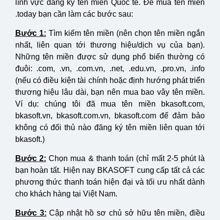
lĩnh vực đăng ký tên miền Quốc tế. Để mua tên miền
.today bạn cần làm các bước sau:
Bước 1:
Tìm kiếm tên miền (nên chọn tên miền ngắn
nhất, liên quan tới thương hiệu/dịch vụ của bạn).
Những tên miền được sử dụng phổ biến thường có
đuôi: .com, .vn, .com.vn, .net, .edu.vn, .pro.vn, .info
(nếu có điều kiện tài chính hoặc định hướng phát triển
thương hiệu lâu dài, bạn nên mua bao vây tên miền.
Ví dụ: chúng tôi đã mua tên miền bkasoft.com,
bkasoft.vn, bkasoft.com.vn, bkasoft.com để đảm bảo
không có đối thủ nào đăng ký tên miền liên quan tới
bkasoft.)
Bước 2:
Chọn mua & thanh toán (chỉ mất 2-5 phút là
bạn hoàn tất. Hiện nay BKASOFT cung cấp tất cả các
phương thức thanh toán hiện đại và tối ưu nhất dành
cho khách hàng tại Việt Nam.
Bước 3:
Cập nhật hồ sơ chủ sở hữu tên miền, điều