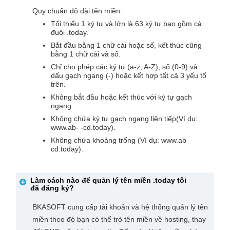
Quy chuẩn độ dài tên miền:
Tối thiểu 1 ký tự và lớn là 63 ký tự bao gồm cả
đuôi .today.
Bắt đầu bằng 1 chữ cái hoặc số, kết thúc cũng
bằng 1 chữ cái và số.
Chỉ cho phép các ký tự (a-z, A-Z), số (0-9) và
dấu gạch ngang (-) hoặc kết hợp tất cả 3 yếu tố
trên.
Không bắt đầu hoặc kết thúc với ký tự gạch
ngang.
Không chứa ký tự gạch ngang liên tiếp(Ví dụ:
www.ab- -cd.today).
Không chứa khoảng trống (Ví dụ: www.ab
cd.today).
Làm cách nào để quản lý tên miền
.today
tôi
đã đăng ký?
BKASOFT cung cấp tài khoản và hệ thống quản lý tên
miền theo đó bạn có thể trỏ tên miền về hosting, thay