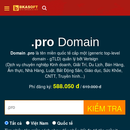
Trang
chủ
.pro
Domain
Thiết
Domain .pro
là tên miền quốc tế cấp một (generic top-level
kế
domain - gTLD) quản lý bởi Verisign
web
(Dịch vụ chuyên nghiệp Kinh doanh, Giải Trí, Du Lịch, Bán Hàng,
Ẩm thực, Nhà Hàng, Luật, Bất Động Sản, Giáo dục, Sức Khỏe,
CNTT, Truyền hình...)
SEO
588.050 đ
Phí đăng ký:
/
619.000 đ
Tên
miền
KIỂM TRA
Tất cả
Việt Nam
Quốc tế
Hosting