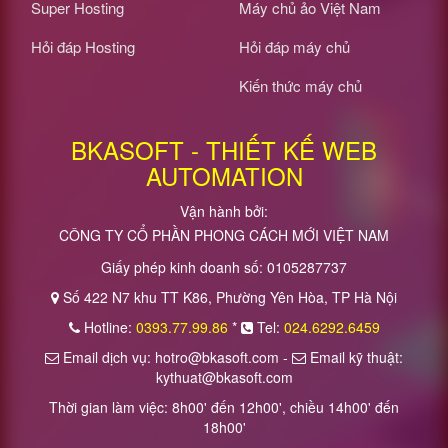
Super Hosting
Máy chủ ảo Việt Nam
Hỏi đáp Hosting
Hỏi đáp máy chủ
Kiến thức máy chủ
BKASOFT - THIẾT KẾ WEB
AUTOMATION
Vận hành bởi:
CÔNG TY CỔ PHẦN PHONG CÁCH MỚI VIỆT NAM
Giấy phép kinh doanh số: 0105287737
Số 422 N7 khu TT K86, Phường Yên Hòa, TP Hà Nội
Hotline:
0393.77.99.86
*
Tel:
024.6292.6459
Email dịch vụ: hotro@bkasoft.com -
Email kỹ thuật:
kythuat@bkasoft.com
Thời gian làm việc: 8h00' đến 12h00', chiều 14h00' đến
18h00'