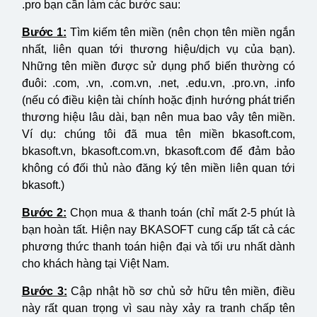
.pro bạn cần làm các bước sau:
Bước 1:
Tìm kiếm tên miền (nên chọn tên miền ngắn
nhất, liên quan tới thương hiệu/dịch vụ của bạn).
Những tên miền được sử dụng phổ biến thường có
đuôi: .com, .vn, .com.vn, .net, .edu.vn, .pro.vn, .info
(nếu có điều kiện tài chính hoặc định hướng phát triển
thương hiệu lâu dài, bạn nên mua bao vây tên miền.
Ví dụ: chúng tôi đã mua tên miền bkasoft.com,
bkasoft.vn, bkasoft.com.vn, bkasoft.com để đảm bảo
không có đối thủ nào đăng ký tên miền liên quan tới
bkasoft.)
Bước 2:
Chọn mua & thanh toán (chỉ mất 2-5 phút là
bạn hoàn tất. Hiện nay BKASOFT cung cấp tất cả các
phương thức thanh toán hiện đại và tối ưu nhất dành
cho khách hàng tại Việt Nam.
Bước 3:
Cập nhật hồ sơ chủ sở hữu tên miền, điều
này rất quan trọng vì sau này xảy ra tranh chấp tên