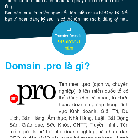
Tìm nhiều tên miền cách nhau dấu phẩy (tối đa 15 tên miền/1
lần)
Bạn nên mua tên miền ngay nếu tên miền chưa bị đăng ký. Nếu
Server
bạn trì hoãn đăng ký sau 1s có thể tên miền sẽ bị đăng ký mất.
Thêm
Transfer Domain:
545.000đ /1
năm
Domain
.pro
là gì?
Tên miền .pro (dịch vụ chuyên
nghiệp) là tên miền quốc tế có
thể dùng cho cá nhân, tổ chức
hoặc doanh nghiệp trong lĩnh
vực Kinh doanh, Giải Trí, Du
Lịch, Bán Hàng, Ẩm thực, Nhà Hàng, Luật, Bất Động
Sản, Giáo dục, Sức Khỏe, CNTT, Truyền hình. Tên
miền .pro là cơ hội cho doanh nghiệp, cá nhân, dân