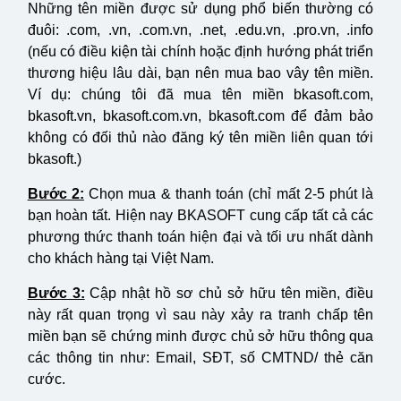
Những tên miền được sử dụng phổ biến thường có
đuôi: .com, .vn, .com.vn, .net, .edu.vn, .pro.vn, .info
(nếu có điều kiện tài chính hoặc định hướng phát triển
thương hiệu lâu dài, bạn nên mua bao vây tên miền.
Ví dụ: chúng tôi đã mua tên miền bkasoft.com,
bkasoft.vn, bkasoft.com.vn, bkasoft.com để đảm bảo
không có đối thủ nào đăng ký tên miền liên quan tới
bkasoft.)
Bước 2:
Chọn mua & thanh toán (chỉ mất 2-5 phút là
bạn hoàn tất. Hiện nay BKASOFT cung cấp tất cả các
phương thức thanh toán hiện đại và tối ưu nhất dành
cho khách hàng tại Việt Nam.
Bước 3:
Cập nhật hồ sơ chủ sở hữu tên miền, điều
này rất quan trọng vì sau này xảy ra tranh chấp tên
miền bạn sẽ chứng minh được chủ sở hữu thông qua
các thông tin như: Email, SĐT, số CMTND/ thẻ căn
cước.