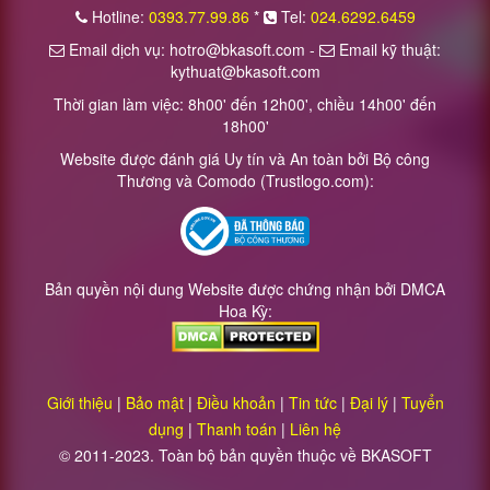
Hotline:
0393.77.99.86
*
Tel:
024.6292.6459
Email dịch vụ: hotro@bkasoft.com -
Email kỹ thuật:
kythuat@bkasoft.com
Thời gian làm việc: 8h00' đến 12h00', chiều 14h00' đến
18h00'
Website được đánh giá Uy tín và An toàn bởi Bộ công
Thương và Comodo (Trustlogo.com):
Bản quyền nội dung Website được chứng nhận bởi DMCA
Hoa Kỳ:
Giới thiệu
|
Bảo mật
|
Điều khoản
|
Tin tức
|
Đại lý
|
Tuyển
dụng
|
Thanh toán
|
Liên hệ
© 2011-2023. Toàn bộ bản quyền thuộc về BKASOFT