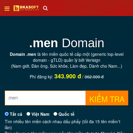
Trang
chủ
.men
Domain
Thiết
Domain .men
là tên miền quốc tế cấp một (generic top-level
kế
domain - gTLD) quản lý bởi Verisign
web
(Nam giới, Đàn ông, Sức khỏe, Làm đẹp, Dành cho Nam...)
343.900 đ
Phí đăng ký:
/
362.000 đ
SEO
KIỂM TRA
Tên
miền
Tất cả
Việt Nam
Quốc tế
Tìm nhiều tên miền cách nhau dấu phẩy (tối đa 15 tên miền/1
Hosting
lần)