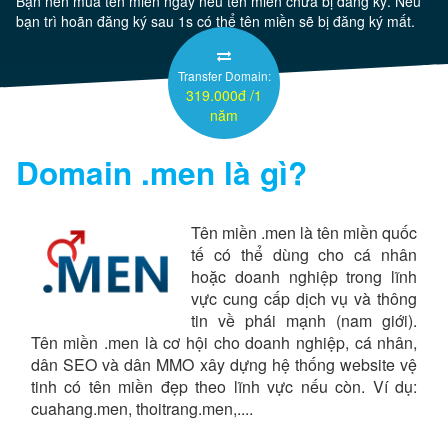
Bạn nên mua tên miền ngay nếu tên miền chưa bị đăng ký. Nếu
bạn trì hoãn đăng ký sau 1s có thể tên miền sẽ bị đăng ký mất.
Server
Transfer Domain:
319.000đ /1
Thêm
năm
Domain
.men
là gì?
Tên miền .men là tên miền quốc
tế có thể dùng cho cá nhân
hoặc doanh nghiệp trong lĩnh
vực cung cấp dịch vụ và thông
tin về phái mạnh (nam giới).
Tên miền .men là cơ hội cho doanh nghiệp, cá nhân,
dân SEO và dân MMO xây dựng hệ thống website vệ
tinh có tên miền đẹp theo lĩnh vực nếu còn. Ví dụ:
cuahang.men, thoitrang.men,....