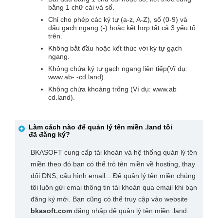
bằng 1 chữ cái và số.
Chỉ cho phép các ký tự (a-z, A-Z), số (0-9) và
dấu gạch ngang (-) hoặc kết hợp tất cả 3 yếu tố
trên.
Không bắt đầu hoặc kết thúc với ký tự gạch
ngang.
Không chứa ký tự gạch ngang liên tiếp(Ví dụ:
www.ab- -cd.land).
Không chứa khoảng trống (Ví dụ: www.ab
cd.land).
Làm cách nào để quản lý tên miền
.land
tôi
đã đăng ký?
BKASOFT cung cấp tài khoản và hệ thống quản lý tên
miền theo đó bạn có thể trỏ tên miền về hosting, thay
đổi DNS, cấu hình email... Để quản lý tên miền chúng
tôi luôn gửi emai thông tin tài khoản qua email khi bạn
đăng ký mới. Bạn cũng có thể truy cập vào website
bkasoft.com
đăng nhập để quản lý tên miền .land.