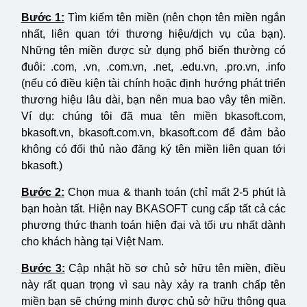
Bước 1:
Tìm kiếm tên miền (nên chọn tên miền ngắn
nhất, liên quan tới thương hiệu/dịch vụ của bạn).
Những tên miền được sử dụng phổ biến thường có
đuôi: .com, .vn, .com.vn, .net, .edu.vn, .pro.vn, .info
(nếu có điều kiện tài chính hoặc định hướng phát triển
thương hiệu lâu dài, bạn nên mua bao vây tên miền.
Ví dụ: chúng tôi đã mua tên miền bkasoft.com,
bkasoft.vn, bkasoft.com.vn, bkasoft.com để đảm bảo
không có đối thủ nào đăng ký tên miền liên quan tới
bkasoft.)
Bước 2:
Chọn mua & thanh toán (chỉ mất 2-5 phút là
bạn hoàn tất. Hiện nay BKASOFT cung cấp tất cả các
phương thức thanh toán hiện đại và tối ưu nhất dành
cho khách hàng tại Việt Nam.
Bước 3:
Cập nhật hồ sơ chủ sở hữu tên miền, điều
này rất quan trọng vì sau này xảy ra tranh chấp tên
miền bạn sẽ chứng minh được chủ sở hữu thông qua