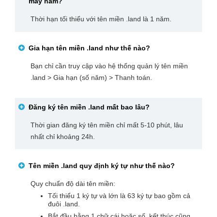
mấy năm?
Thời hạn tối thiểu với tên miền .land là 1 năm.
Gia hạn tên miền
.land
như thế nào?
Bạn chỉ cần truy cập vào hệ thống quản lý tên miền
.land > Gia hạn (số năm) > Thanh toán.
Đăng ký tên miền
.land
mất bao lâu?
Thời gian đăng ký tên miền chỉ mất 5-10 phút, lâu
nhất chỉ khoảng 24h.
Tên miền
.land
quy định ký tự như thế nào?
Quy chuẩn độ dài tên miền:
Tối thiểu 1 ký tự và lớn là 63 ký tự bao gồm cả
đuôi .land.
Bắt đầu bằng 1 chữ cái hoặc số, kết thúc cũng