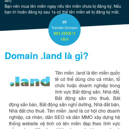
lần)
Bạn nên mua tên miền ngay nếu tên miền chưa bị đăng ký. Nếu
bạn trì hoãn đăng ký sau 1s có thể tên miền sẽ bị đăng ký mất.
Server
Transfer Domain:
Thêm
891.000đ /1
năm
Domain
.land
là gì?
Tên miền .land là tên miền quốc
tế có thể dùng cho cá nhân, tổ
chức hoặc doanh nghiệp trong
lĩnh vực Bất động sản, Nhà đất,
Bất động sản cho thuê, Bất
động sản bán, Bất động sản nghỉ dưỡng, Nhà đất bán,
Nhà đất cho thuê. Tên miền .land là cơ hội cho doanh
nghiệp, cá nhân, dân SEO và dân MMO xây dựng hệ
thống website vệ tinh có tên miền đẹp theo lĩnh vực