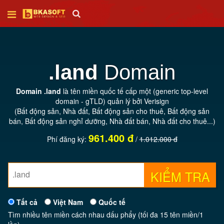
Trang
chủ
.land
Domain
Thiết
Domain .land
là tên miền quốc tế cấp một (generic top-level
kế
domain - gTLD) quản lý bởi Verisign
web
(Bất động sản, Nhà đất, Bất động sản cho thuê, Bất động sản
bán, Bất động sản nghỉ dưỡng, Nhà đất bán, Nhà đất cho thuê...)
961.400 đ
SEO
Phí đăng ký:
/
1.012.000 đ
Tên
KIỂM TRA
miền
Tất cả
Việt Nam
Quốc tế
Hosting
Tìm nhiều tên miền cách nhau dấu phẩy (tối đa 15 tên miền/1