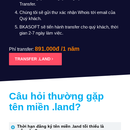
Transfer.
Chúng tôi sẽ gửi thư xác nhận Whois tới email của
Quý khách.
BKASOFT sẽ tiến hành transfer cho quý khách, thời
gian 2-7 ngày làm việc.
891.000đ /1 năm
Phí transfer:
TRANSFER .LAND
Câu hỏi thường gặp
tên miền
.land
?
Thời hạn đăng ký tên miền
.land
tối thiểu là