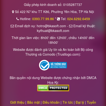
Giấy phép kinh doanh số: 0105287737
Số 422 N7 khu TT K86, Phường Yên Hòa, TP Hà Nội
Hotline:
0393.77.99.86
*
Tel:
024.6292.6459
Email dịch vụ: hotro@bkasoft.com -
Email kỹ thuật:
kythuat@bkasoft.com
Thời gian làm việc: 8h00' đến 12h00', chiều 14h00' đến
18h00'
Website được đánh giá Uy tín và An toàn bởi Bộ công
Thương và Comodo (Trustlogo.com):
Bản quyền nội dung Website được chứng nhận bởi DMCA
Hoa Kỳ:
Giới thiệu
|
Bảo mật
|
Điều khoản
|
Tin tức
|
Đại lý
|
Tuyển