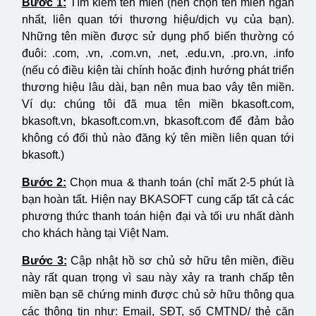
Bước 1:
Tìm kiếm tên miền (nên chọn tên miền ngắn
nhất, liên quan tới thương hiệu/dịch vụ của bạn).
Những tên miền được sử dụng phổ biến thường có
đuôi: .com, .vn, .com.vn, .net, .edu.vn, .pro.vn, .info
(nếu có điều kiện tài chính hoặc định hướng phát triển
thương hiệu lâu dài, bạn nên mua bao vây tên miền.
Ví dụ: chúng tôi đã mua tên miền bkasoft.com,
bkasoft.vn, bkasoft.com.vn, bkasoft.com để đảm bảo
không có đối thủ nào đăng ký tên miền liên quan tới
bkasoft.)
Bước 2:
Chọn mua & thanh toán (chỉ mất 2-5 phút là
bạn hoàn tất. Hiện nay BKASOFT cung cấp tất cả các
phương thức thanh toán hiện đại và tối ưu nhất dành
cho khách hàng tại Việt Nam.
Bước 3:
Cập nhật hồ sơ chủ sở hữu tên miền, điều
này rất quan trọng vì sau này xảy ra tranh chấp tên
miền bạn sẽ chứng minh được chủ sở hữu thông qua
các thông tin như: Email, SĐT, số CMTND/ thẻ căn