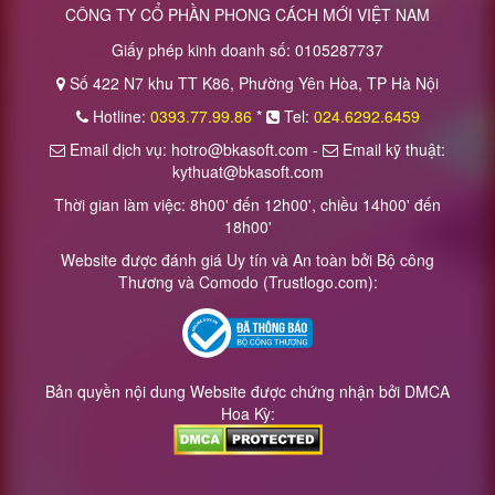
CÔNG TY CỔ PHẦN PHONG CÁCH MỚI VIỆT NAM
Giấy phép kinh doanh số: 0105287737
Số 422 N7 khu TT K86, Phường Yên Hòa, TP Hà Nội
Hotline:
0393.77.99.86
*
Tel:
024.6292.6459
Email dịch vụ: hotro@bkasoft.com -
Email kỹ thuật:
kythuat@bkasoft.com
Thời gian làm việc: 8h00' đến 12h00', chiều 14h00' đến
18h00'
Website được đánh giá Uy tín và An toàn bởi Bộ công
Thương và Comodo (Trustlogo.com):
Bản quyền nội dung Website được chứng nhận bởi DMCA
Hoa Kỳ: