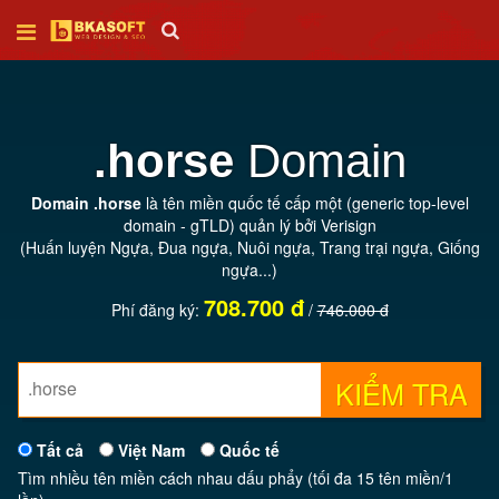
Trang
chủ
.horse
Domain
Thiết
Domain .horse
là tên miền quốc tế cấp một (generic top-level
kế
domain - gTLD) quản lý bởi Verisign
web
(Huấn luyện Ngựa, Đua ngựa, Nuôi ngựa, Trang trại ngựa, Giống
ngựa...)
708.700 đ
SEO
Phí đăng ký:
/
746.000 đ
Tên
KIỂM TRA
miền
Tất cả
Việt Nam
Quốc tế
Hosting
Tìm nhiều tên miền cách nhau dấu phẩy (tối đa 15 tên miền/1