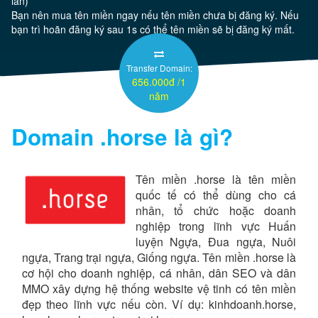
lần)
Bạn nên mua tên miền ngay nếu tên miền chưa bị đăng ký. Nếu
bạn trì hoãn đăng ký sau 1s có thể tên miền sẽ bị đăng ký mất.
Server
Transfer Domain:
Thêm
656.000đ /1
năm
Domain
.horse
là gì?
Tên miền .horse là tên miền
quốc tế có thể dùng cho cá
nhân, tổ chức hoặc doanh
nghiệp trong lĩnh vực Huấn
luyện Ngựa, Đua ngựa, Nuôi
ngựa, Trang trại ngựa, Giống ngựa. Tên miền .horse là
cơ hội cho doanh nghiệp, cá nhân, dân SEO và dân
MMO xây dựng hệ thống website vệ tinh có tên miền
đẹp theo lĩnh vực nếu còn. Ví dụ: kinhdoanh.horse,