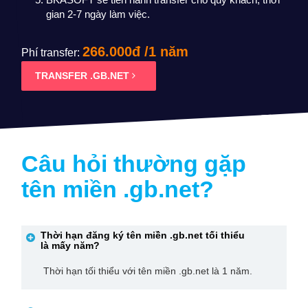
gian 2-7 ngày làm việc.
266.000đ /1 năm
Phí transfer:
TRANSFER .GB.NET
Câu hỏi thường gặp
tên miền
.gb.net
?
Thời hạn đăng ký tên miền
.gb.net
tối thiểu
là mấy năm?
Thời hạn tối thiểu với tên miền .gb.net là 1 năm.