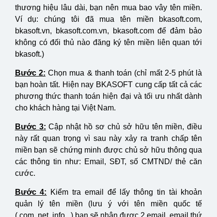
thương hiệu lâu dài, bạn nên mua bao vây tên miền.
Ví dụ: chúng tôi đã mua tên miền bkasoft.com,
bkasoft.vn, bkasoft.com.vn, bkasoft.com để đảm bảo
không có đối thủ nào đăng ký tên miền liên quan tới
bkasoft.)
Bước 2:
Chọn mua & thanh toán (chỉ mất 2-5 phút là
bạn hoàn tất. Hiện nay BKASOFT cung cấp tất cả các
phương thức thanh toán hiện đại và tối ưu nhất dành
cho khách hàng tại Việt Nam.
Bước 3:
Cập nhật hồ sơ chủ sở hữu tên miền, điều
này rất quan trọng vì sau này xảy ra tranh chấp tên
miền bạn sẽ chứng minh được chủ sở hữu thông qua
các thông tin như: Email, SĐT, số CMTND/ thẻ căn
cước.
Bước 4:
Kiểm tra email để lấy thông tin tài khoản
quản lý tên miền (lưu ý với tên miền quốc tế
(.com,.net,.info...) bạn sẽ nhận được 2 email, email thứ