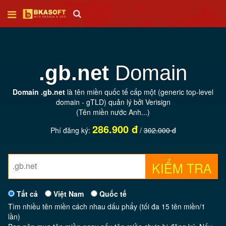
Trang
chủ
.gb.net
Domain
Thiết
Domain .gb.net
là tên miền quốc tế cấp một (generic top-level
kế
domain - gTLD) quản lý bởi Verisign
web
(Tên miền nước Anh...)
286.900 đ
Phí đăng ký:
/
302.000 đ
SEO
KIỂM TRA
Tên
miền
Tất cả
Việt Nam
Quốc tế
Tìm nhiều tên miền cách nhau dấu phẩy (tối đa 15 tên miền/1
Hosting
lần)