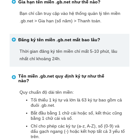
Gia hạn tên miền
.gb.net
như thế nào?
Bạn chỉ cần truy cập vào hệ thống quản lý tên miền
.gb.net > Gia hạn (số năm) > Thanh toán.
Đăng ký tên miền
.gb.net
mất bao lâu?
Thời gian đăng ký tên miền chỉ mất 5-10 phút, lâu
nhất chỉ khoảng 24h.
Tên miền
.gb.net
quy định ký tự như thế
nào?
Quy chuẩn độ dài tên miền:
Tối thiểu 1 ký tự và lớn là 63 ký tự bao gồm cả
đuôi .gb.net.
Bắt đầu bằng 1 chữ cái hoặc số, kết thúc cũng
bằng 1 chữ cái và số.
Chỉ cho phép các ký tự (a-z, A-Z), số (0-9) và
dấu gạch ngang (-) hoặc kết hợp tất cả 3 yếu tố
trên.