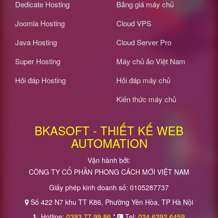
Dedicate Hosting
Bảng giá máy chủ
Joomla Hosting
Cloud VPS
Java Hosting
Cloud Server Pro
Super Hosting
Máy chủ ảo Việt Nam
Hỏi đáp Hosting
Hỏi đáp máy chủ
Kiến thức máy chủ
BKASOFT - THIẾT KẾ WEB
AUTOMATION
Vận hành bởi:
CÔNG TY CỔ PHẦN PHONG CÁCH MỚI VIỆT NAM
Giấy phép kinh doanh số: 0105287737
Số 422 N7 khu TT K86, Phường Yên Hòa, TP Hà Nội
Hotline:
0393.77.99.86
*
Tel:
024.6292.6459