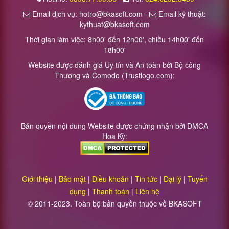
Email dịch vụ: hotro@bkasoft.com -
Email kỹ thuật:
kythuat@bkasoft.com
Thời gian làm việc: 8h00' đến 12h00', chiều 14h00' đến
18h00'
Website được đánh giá Uy tín và An toàn bởi Bộ công
Thương và Comodo (Trustlogo.com):
Bản quyền nội dung Website được chứng nhận bởi DMCA
Hoa Kỳ:
Giới thiệu
|
Bảo mật
|
Điều khoản
|
Tin tức
|
Đại lý
|
Tuyển
dụng
|
Thanh toán
|
Liên hệ
© 2011-2023. Toàn bộ bản quyền thuộc về BKASOFT