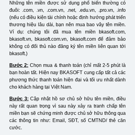
Những tên miền được sử dụng phổ biến thường có
đuôi: .com, .vn, .com.vn, .net, .edu.vn, .pro.vn, .info
(nếu có điều kiện tài chính hoặc định hướng phát triển
thương hiệu lâu dài, bạn nên mua bao vây tên miền.
Ví dụ: chúng tôi đã mua tên miền bkasoft.com,
bkasoft.vn, bkasoft.com.vn, bkasoft.com để đảm bảo
không có đối thủ nào đăng ký tên miền liên quan tới
bkasoft.)
Bước 2:
Chọn mua & thanh toán (chỉ mất 2-5 phút là
bạn hoàn tất. Hiện nay BKASOFT cung cấp tất cả các
phương thức thanh toán hiện đại và tối ưu nhất dành
cho khách hàng tại Việt Nam.
Bước 3:
Cập nhật hồ sơ chủ sở hữu tên miền, điều
này rất quan trọng vì sau này xảy ra tranh chấp tên
miền bạn sẽ chứng minh được chủ sở hữu thông qua
các thông tin như: Email, SĐT, số CMTND/ thẻ căn
cước.