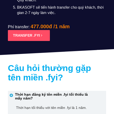
BKASOFT sẽ tiến hành transfer cho quý khách, thời
gian 2-7 ngày làm việc.
477.000đ /1 năm
Phí transfer:
TRANSFER .FYI
Câu hỏi thường gặp
tên miền
.fyi
?
Thời hạn đăng ký tên miền
.fyi
tối thiểu là
mấy năm?
Thời hạn tối thiểu với tên miền .fyi là 1 năm.