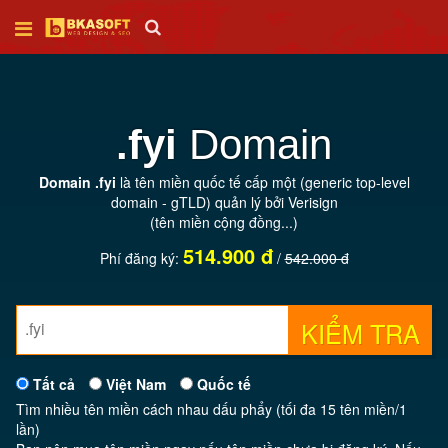
Trang
chủ
.fyi
Domain
Thiết
Domain .fyi
là tên miền quốc tế cấp một (generic top-level
kế
domain - gTLD) quản lý bởi Verisign
web
(tên miền cộng đồng...)
514.900 đ
Phí đăng ký:
/
542.000 đ
SEO
KIỂM TRA
Tên
miền
Tất cả
Việt Nam
Quốc tế
Tìm nhiều tên miền cách nhau dấu phẩy (tối đa 15 tên miền/1
Hosting
lần)