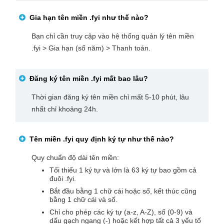
Gia hạn tên miền
.fyi
như thế nào?
Bạn chỉ cần truy cập vào hệ thống quản lý tên miền
.fyi > Gia hạn (số năm) > Thanh toán.
Đăng ký tên miền
.fyi
mất bao lâu?
Thời gian đăng ký tên miền chỉ mất 5-10 phút, lâu
nhất chỉ khoảng 24h.
Tên miền
.fyi
quy định ký tự như thế nào?
Quy chuẩn độ dài tên miền:
Tối thiểu 1 ký tự và lớn là 63 ký tự bao gồm cả
đuôi .fyi.
Bắt đầu bằng 1 chữ cái hoặc số, kết thúc cũng
bằng 1 chữ cái và số.
Chỉ cho phép các ký tự (a-z, A-Z), số (0-9) và
dấu gạch ngang (-) hoặc kết hợp tất cả 3 yếu tố