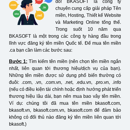
đó! BKASOFT là công ty
chuyên cung cấp giải pháp Tên
miền, Hosting, Thiết kế Website
và Marketing Online tổng thể.
Trong suốt 10 năm qua
BKASOFT là một trong các công ty hàng đầu trong
lĩnh vực đăng ký tên miền Quốc tế. Để mua tên miền
.ca bạn cần làm các bước sau:
Bước 1:
Tìm kiếm tên miền (nên chọn tên miền ngắn
nhất, liên quan tới thương hiệu/dịch vụ của bạn).
Những tên miền được sử dụng phổ biến thường có
đuôi: .com, .vn, .com.vn, .net, .edu.vn, .pro.vn, .info
(nếu có điều kiện tài chính hoặc định hướng phát triển
thương hiệu lâu dài, bạn nên mua bao vây tên miền.
Ví dụ: chúng tôi đã mua tên miền bkasoft.com,
bkasoft.vn, bkasoft.com.vn, bkasoft.com để đảm bảo
không có đối thủ nào đăng ký tên miền liên quan tới
bkasoft.)