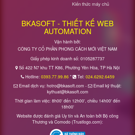
Kiến thức máy chủ
BKASOFT - THIẾT KẾ WEB
AUTOMATION
Vận hành bởi:
CÔNG TY CỔ PHẦN PHONG CÁCH MỚI VIỆT NAM
Giấy phép kinh doanh số: 0105287737
Số 422 N7 khu TT K86, Phường Yên Hòa, TP Hà Nội
Hotline:
0393.77.99.86
*
Tel:
024.6292.6459
Email dịch vụ: hotro@bkasoft.com -
Email kỹ thuật:
kythuat@bkasoft.com
Thời gian làm việc: 8h00' đến 12h00', chiều 14h00' đến
18h00'
Website được đánh giá Uy tín và An toàn bởi Bộ công
Thương và Comodo (Trustlogo.com):