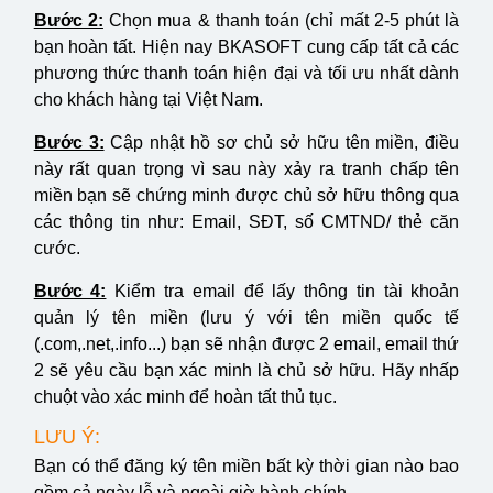
Bước 2:
Chọn mua & thanh toán (chỉ mất 2-5 phút là
bạn hoàn tất. Hiện nay BKASOFT cung cấp tất cả các
phương thức thanh toán hiện đại và tối ưu nhất dành
cho khách hàng tại Việt Nam.
Bước 3:
Cập nhật hồ sơ chủ sở hữu tên miền, điều
này rất quan trọng vì sau này xảy ra tranh chấp tên
miền bạn sẽ chứng minh được chủ sở hữu thông qua
các thông tin như: Email, SĐT, số CMTND/ thẻ căn
cước.
Bước 4:
Kiểm tra email để lấy thông tin tài khoản
quản lý tên miền (lưu ý với tên miền quốc tế
(.com,.net,.info...) bạn sẽ nhận được 2 email, email thứ
2 sẽ yêu cầu bạn xác minh là chủ sở hữu. Hãy nhấp
chuột vào xác minh để hoàn tất thủ tục.
LƯU Ý:
Bạn có thể đăng ký tên miền bất kỳ thời gian nào bao
gồm cả ngày lễ và ngoài giờ hành chính.