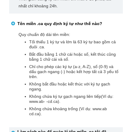
nhất chỉ khoảng 24h.
Tên miền
.ca
quy định ký tự như thế nào?
Quy chuẩn độ dài tên miền:
Tối thiểu 1 ký tự và lớn là 63 ký tự bao gồm cả
đuôi .ca.
Bắt đầu bằng 1 chữ cái hoặc số, kết thúc cũng
bằng 1 chữ cái và số.
Chỉ cho phép các ký tự (a-z, A-Z), số (0-9) và
dấu gạch ngang (-) hoặc kết hợp tất cả 3 yếu tố
trên.
Không bắt đầu hoặc kết thúc với ký tự gạch
ngang.
Không chứa ký tự gạch ngang liên tiếp(Ví dụ:
www.ab- -cd.ca).
Không chứa khoảng trống (Ví dụ: www.ab
cd.ca).
Làm cách nào để quản lý tên miền
.ca
tôi đã