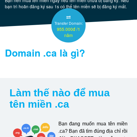
Bạn nên mua tên miền ngay nếu tên miền chưa bị đăng ký. Nếu
bạn trì hoãn đăng ký sau 1s có thể tên miền sẽ bị đăng ký mất.
Server
Transfer Domain:
955.000đ /1
Thêm
năm
Domain
.ca
là gì?
Làm thế nào để mua
tên miền .ca
Bạn đang muốn mua tên miền
.ca? Bạn đã tìm đúng địa chỉ rồi