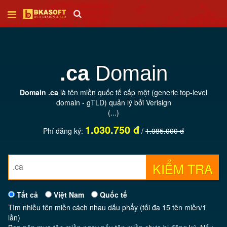
Trang
chủ
.ca
Domain
Thiết
Domain .ca
là tên miền quốc tế cấp một (generic top-level
kế
domain - gTLD) quản lý bởi Verisign
web
(...)
1.030.750 đ
Phí đăng ký:
/
1.085.000 đ
SEO
KIỂM TRA
Tên
miền
Tất cả
Việt Nam
Quốc tế
Tìm nhiều tên miền cách nhau dấu phẩy (tối đa 15 tên miền/1
Hosting
lần)