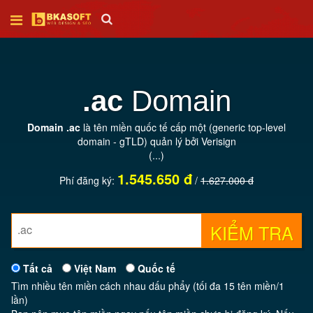
Trang
chủ
.ac
Domain
Thiết
Domain .ac
là tên miền quốc tế cấp một (generic top-level
kế
domain - gTLD) quản lý bởi Verisign
web
(...)
1.545.650 đ
Phí đăng ký:
/
1.627.000 đ
SEO
KIỂM TRA
Tên
miền
Tất cả
Việt Nam
Quốc tế
Tìm nhiều tên miền cách nhau dấu phẩy (tối đa 15 tên miền/1
Hosting
lần)