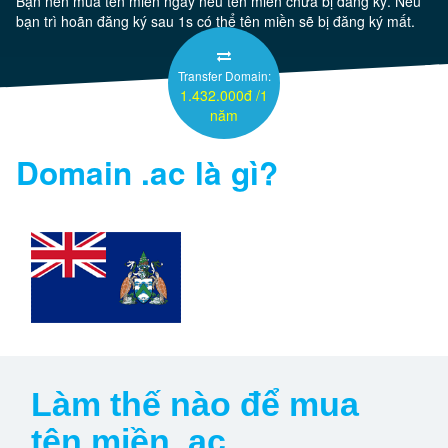
Bạn nên mua tên miền ngay nếu tên miền chưa bị đăng ký. Nếu
bạn trì hoãn đăng ký sau 1s có thể tên miền sẽ bị đăng ký mất.
Server
Transfer Domain:
1.432.000đ /1
Thêm
năm
Domain
.ac
là gì?
Làm thế nào để mua
tên miền .ac