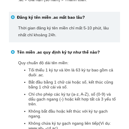
Đăng ký tên miền
.ac
mất bao lâu?
Thời gian đăng ký tên miền chỉ mất 5-10 phút, lâu
nhất chỉ khoảng 24h.
Tên miền
.ac
quy định ký tự như thế nào?
Quy chuẩn độ dài tên miền:
Tối thiểu 1 ký tự và lớn là 63 ký tự bao gồm cả
đuôi .ac.
Bắt đầu bằng 1 chữ cái hoặc số, kết thúc cũng
bằng 1 chữ cái và số.
Chỉ cho phép các ký tự (a-z, A-Z), số (0-9) và
dấu gạch ngang (-) hoặc kết hợp tất cả 3 yếu tố
trên.
Không bắt đầu hoặc kết thúc với ký tự gạch
ngang.
Không chứa ký tự gạch ngang liên tiếp(Ví dụ:
www.ab- -cd.ac).