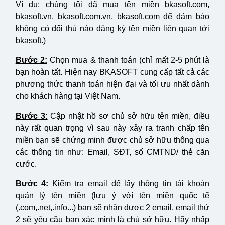
Ví dụ: chúng tôi đã mua tên miền bkasoft.com,
bkasoft.vn, bkasoft.com.vn, bkasoft.com để đảm bảo
không có đối thủ nào đăng ký tên miền liên quan tới
bkasoft.)
Bước 2:
Chọn mua & thanh toán (chỉ mất 2-5 phút là
bạn hoàn tất. Hiện nay BKASOFT cung cấp tất cả các
phương thức thanh toán hiện đại và tối ưu nhất dành
cho khách hàng tại Việt Nam.
Bước 3:
Cập nhật hồ sơ chủ sở hữu tên miền, điều
này rất quan trọng vì sau này xảy ra tranh chấp tên
miền bạn sẽ chứng minh được chủ sở hữu thông qua
các thông tin như: Email, SĐT, số CMTND/ thẻ căn
cước.
Bước 4:
Kiểm tra email để lấy thông tin tài khoản
quản lý tên miền (lưu ý với tên miền quốc tế
(.com,.net,.info...) bạn sẽ nhận được 2 email, email thứ
2 sẽ yêu cầu bạn xác minh là chủ sở hữu. Hãy nhấp