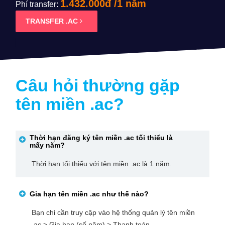
1.432.000đ /1 năm
Phí transfer:
TRANSFER .AC
Câu hỏi thường gặp
tên miền
.ac
?
Thời hạn đăng ký tên miền
.ac
tối thiểu là
mấy năm?
Thời hạn tối thiểu với tên miền .ac là 1 năm.
Gia hạn tên miền
.ac
như thế nào?
Bạn chỉ cần truy cập vào hệ thống quản lý tên miền
.ac > Gia hạn (số năm) > Thanh toán.