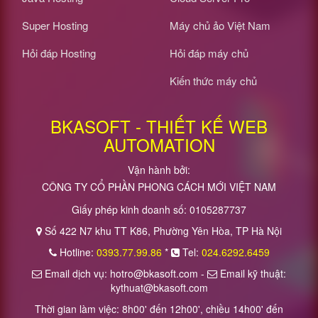
Super Hosting
Máy chủ ảo Việt Nam
Hỏi đáp Hosting
Hỏi đáp máy chủ
Kiến thức máy chủ
BKASOFT - THIẾT KẾ WEB
AUTOMATION
Vận hành bởi:
CÔNG TY CỔ PHẦN PHONG CÁCH MỚI VIỆT NAM
Giấy phép kinh doanh số: 0105287737
Số 422 N7 khu TT K86, Phường Yên Hòa, TP Hà Nội
Hotline:
0393.77.99.86
*
Tel:
024.6292.6459
Email dịch vụ: hotro@bkasoft.com -
Email kỹ thuật:
kythuat@bkasoft.com
Thời gian làm việc: 8h00' đến 12h00', chiều 14h00' đến