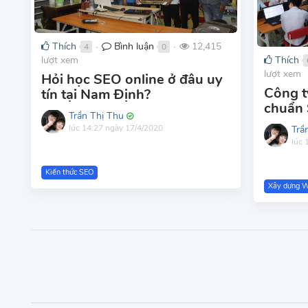
Thích
Bình luận
12,415
4
0
●
●
Thích
lượt xem
lượt xem
Hỏi học SEO online ở đâu uy
Công t
tín tại Nam Định?
chuẩn 
Trần Thị Thu
lúc 14:27 ngày 17/4/2020
Trầ
lúc 
Kiến thức SEO
Xây dựng 