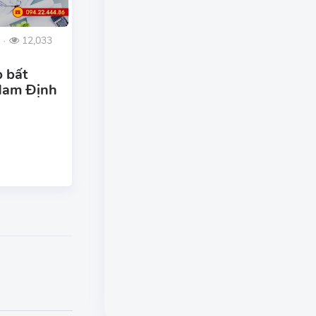
12,033
●
b bất
 Nam Định