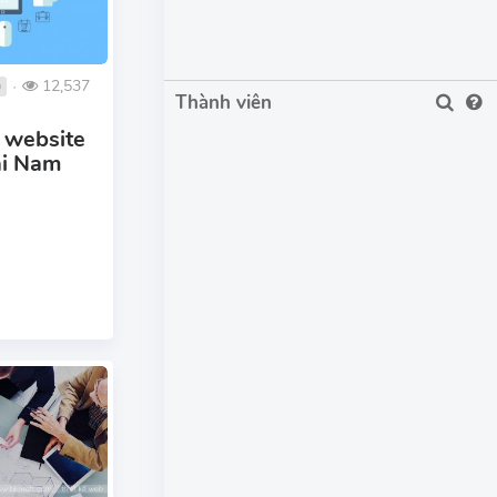
12,537
0
●
Thành viên
ế website
ại Nam