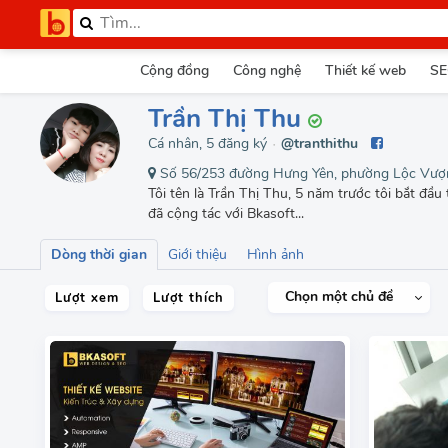
Cộng đồng
Công nghệ
Thiết kế web
SE
Trần Thị Thu
Cá nhân, 5 đăng ký
@tranthithu
●
Số 56/253 đường Hưng Yên, phường Lộc Vượ
Tôi tên là Trần Thị Thu, 5 năm trước tôi bắt đầ
đã cộng tác với Bkasoft...
Dòng thời gian
Giới thiệu
Hình ảnh
Chọn một chủ đề
Lượt xem
Lượt thích