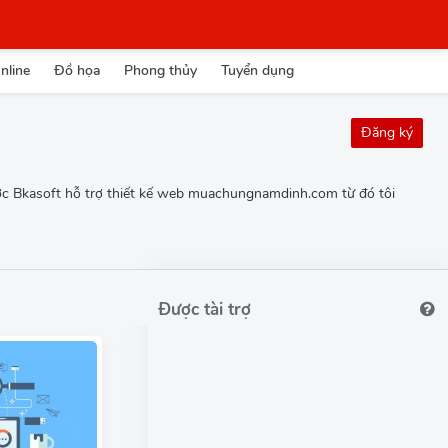
nline
Đồ họa
Phong thủy
Tuyển dụng
Đăng ký
được Bkasoft hỗ trợ thiết kế web muachungnamdinh.com từ đó tôi
Được tài trợ