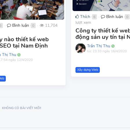
Thích
Bình luận
6
0
●
lượt xem
Bình luận
11,704
6
0
●
●
Công ty thiết kế we
động sản uy tín tại
y nào thiết kế web
SEO tại Nam Định
Trần Thị Thu
lúc 23:33 ngày 16/4/2020
n Thị Thu
17:54 ngày 12/4/2020
Xây dựng Web
Web
KHÔNG CÓ BÀI VIẾT MỚI!