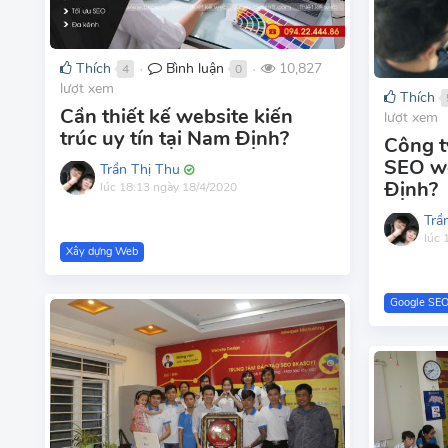
Thích
Bình luận
10,827
4
0
●
●
lượt xem
Thích
Cần thiết kế website kiến
lượt xem
trúc uy tín tại Nam Định?
Công t
SEO we
Trần Thị Thu
Định?
lúc 18:13 ngày 18/4/2020
Trầ
lúc 
Xây dựng Web
Google SE