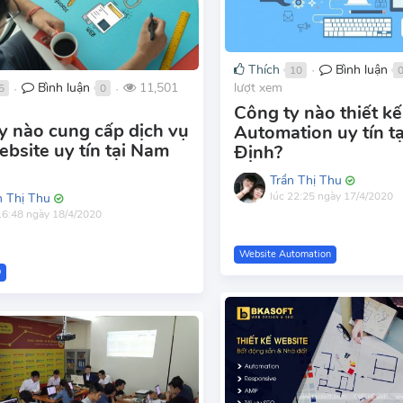
Thích
Bình luận
10
●
lượt xem
Bình luận
11,501
5
0
●
●
Công ty nào thiết k
y nào cung cấp dịch vụ
Automation uy tín t
bsite uy tín tại Nam
Định?
Trần Thị Thu
lúc 22:25 ngày 17/4/2020
n Thị Thu
16:48 ngày 18/4/2020
Website Automation
O