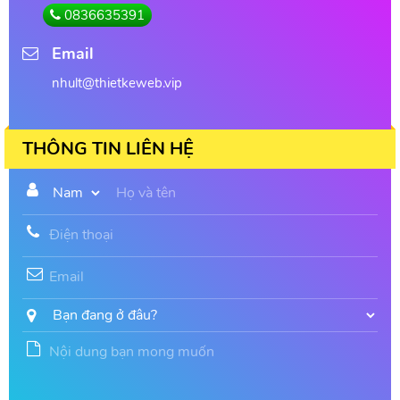
0836635391
Email
nhult@thietkeweb.vip
THÔNG TIN LIÊN HỆ