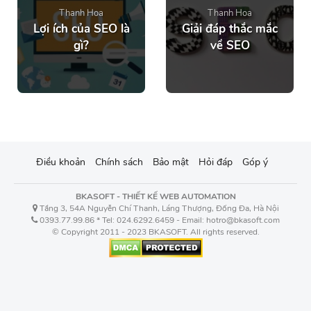
Thanh Hoa
Thanh Hoa
Lợi ích của SEO là
Giải đáp thắc mắc
gì?
về SEO
Điều khoản
Chính sách
Bảo mật
Hỏi đáp
Góp ý
BKASOFT - THIẾT KẾ WEB AUTOMATION
Tầng 3, 54A Nguyễn Chí Thanh, Láng Thượng, Đống Đa, Hà Nội
0393.77.99.86 * Tel: 024.6292.6459 - Email: hotro@bkasoft.com
© Copyright 2011 - 2023 BKASOFT. All rights reserved.