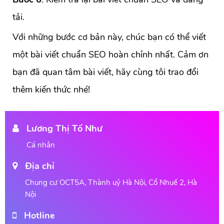
tải.
Với những bước cơ bản này, chúc bạn có thể viết
một bài viết chuẩn SEO hoàn chỉnh nhất. Cảm ơn
bạn đã quan tâm bài viết, hãy cùng tôi trao đổi
thêm kiến thức nhé!
Lương Thị Tố Như
Cá nhân
Địa chỉ
Chung cư OCT5A, Thành uỷ Hà Nội, Cổ Nhuế 2, Hà
Nội
Hotline