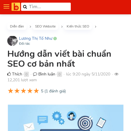
Diễn đàn
SEO Website
Kiến thức SEO
Lương Thị Tố Như
Đối tác
Hướng dẫn viết bài chuẩn
SEO cơ bản nhất
Thích
Bình luận
lúc 9:20 ngày 5/11/2020
0
0
●
●
●
12,201 lượt xem
★
★
★
★
★
5
(
1
đánh giá)