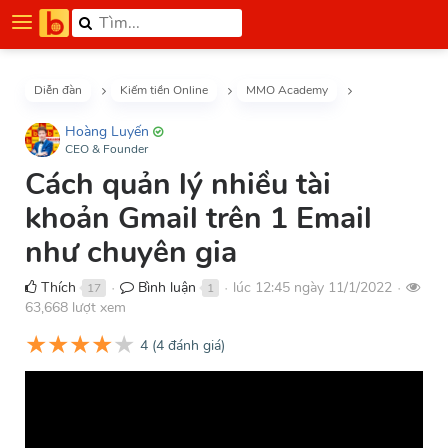
Diễn đàn
Kiếm tiền Online
MMO Academy
Hoàng Luyến
CEO & Founder
Cách quản lý nhiều tài
khoản Gmail trên 1 Email
như chuyên gia
Thích
Bình luận
lúc 12:45 ngày 11/1/2022
17
1
●
●
●
63,668 lượt xem
★
★
★
★
★
4
(
4
đánh giá)