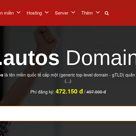
ên miền
Hosting
Server
Thêm
.autos
Domai
os
là tên miền quốc tế cấp một (generic top-level domain - gTLD) quản l
(...)
472.150 đ
Phí đăng ký:
/
497.000 đ