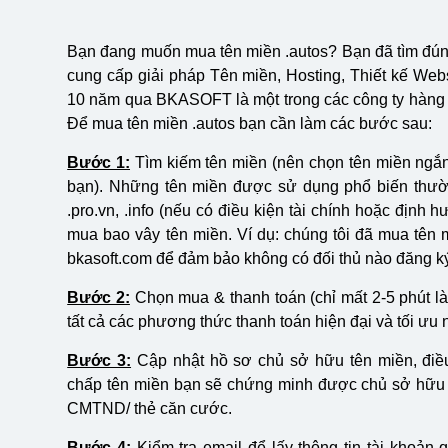
Bạn đang muốn mua tên miền .autos? Bạn đã tìm đúng
cung cấp giải pháp Tên miền, Hosting, Thiết kế Webs
10 năm qua BKASOFT là một trong các công ty hàng đ
Để mua tên miền .autos bạn cần làm các bước sau:
Bước 1:
Tìm kiếm tên miền (nên chọn tên miền ngắn 
bạn). Những tên miền được sử dụng phổ biến thường 
.pro.vn, .info (nếu có điều kiện tài chính hoặc định 
mua bao vây tên miền. Ví dụ: chúng tôi đã mua tên m
bkasoft.com để đảm bảo không có đối thủ nào đăng ký 
Bước 2:
Chọn mua & thanh toán (chỉ mất 2-5 phút 
tất cả các phương thức thanh toán hiện đại và tối ưu
Bước 3:
Cập nhật hồ sơ chủ sở hữu tên miền, điều 
chấp tên miền bạn sẽ chứng minh được chủ sở hữu t
CMTND/ thẻ căn cước.
Bước 4:
Kiểm tra email để lấy thông tin tài khoản 