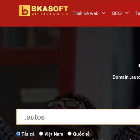
Thiết kế web
SEO
T
Domain .aut
Tất cả
Việt Nam
Quốc tế