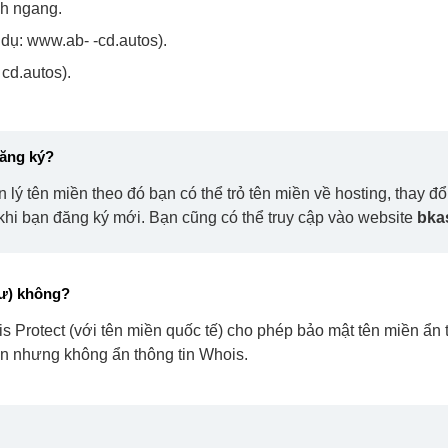
ch ngang.
 dụ: www.ab- -cd.autos).
cd.autos).
đăng ký?
ý tên miền theo đó bạn có thể trỏ tên miền về hosting, thay đổ
l khi bạn đăng ký mới. Bạn cũng có thể truy cập vào website
bka
tư) không?
Protect (với tên miền quốc tế) cho phép bảo mật tên miền ẩn t
ền nhưng không ẩn thông tin Whois.