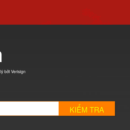
n
ý bởi Verisign
KIỂM TRA