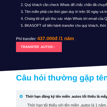
Quý khách cần check Whois để chắc chắn đã chuyể
Tên miền phải còn thời gian duy trì trên 30 ngày và 
Chúng tôi sẽ gửi thư xác nhận Whois tới email của 
BKASOFT sẽ tiến hành transfer cho quý khách, thời 
437.000đ /1 năm
Phí transfer:
TRANSFER .AUTOS
Câu hỏi thường gặp tê
Thời hạn đăng ký tên miền
.autos
tối thiểu là m
Thời hạn tối thiểu với tên miền .autos là 1 năm.