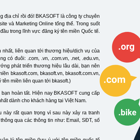
 địa chỉ rồi đó! BKASOFT là công ty chuyên
ite và Marketing Online tổng thể. Trong suốt
ầu trong lĩnh vực đăng ký tên miền Quốc tế.
nhất, liên quan tới thương hiệu/dịch vụ của
có đuôi: .com, .vn, .com.vn, .net, .edu.vn,
hướng phát triển thương hiệu lâu dài, bạn nên
iền bkasoft.com, bkasoft.vn, bkasoft.com.vn,
tên miền liên quan tới bkasoft.)
là bạn hoàn tất. Hiện nay BKASOFT cung cấp
 nhất dành cho khách hàng tại Việt Nam.
này rất quan trọng vì sau này xảy ra tranh
hông qua các thông tin như: Email, SĐT, số
quản lý tên miền (lưu ý với tên miền quốc tế