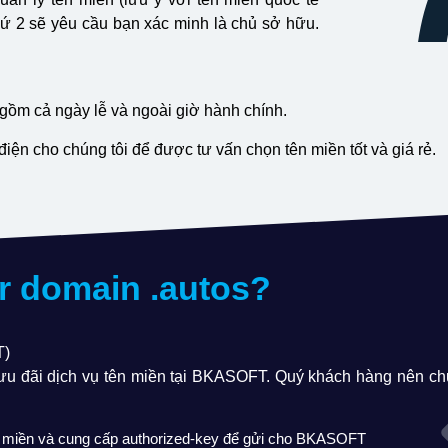
 thứ 2 sẽ yêu cầu bạn xác minh là chủ sở hữu.
 gồm cả ngày lễ và ngoài giờ hành chính.
ện cho chúng tôi để được tư vấn chọn tên miền tốt và giá rẻ.
er domain
.autos
?
T)
 ưu đãi dịch vụ tên miền tại BKASOFT. Quý khách hàng nên c
ên miền và cung cấp authorized-key để gửi cho BKASOFT