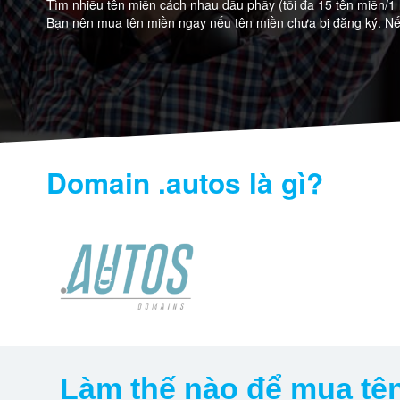
Tìm nhiều tên miền cách nhau dấu phẩy (tối đa 15 tên miền/1 
Bạn nên mua tên miền ngay nếu tên miền chưa bị đăng ký. Nếu
Domain
.autos
là gì?
Làm thế nào để mua
tê