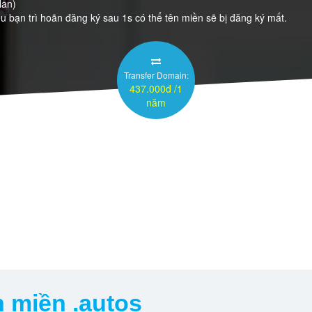
lần)
 bạn trì hoãn đăng ký sau 1s có thể tên miền sẽ bị đăng ký mất.
Transfer Domain:
437.000đ /1
năm
n miền .autos